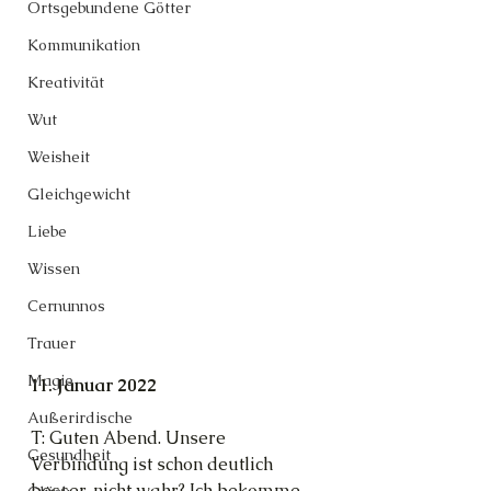
Ortsgebundene Götter
Kommunikation
Kreativität
Wut
Weisheit
Gleichgewicht
Liebe
Wissen
Cernunnos
Trauer
Magie
11. Januar 2022
Außerirdische
T: Guten Abend. Unsere 
Gesundheit
Verbindung ist schon deutlich 
besser, nicht wahr? Ich bekomme 