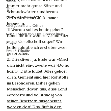
Glück
immer mehr ganze Sätze und 
Thot
Schmuckwörter rundherum.
Der Lichtschmied
Z: Es wird zum Glück immer 
besser, ja.
Ortsgebundene Götter
T: Worum soll es heute gehen? 
Gast-Fragen von Live-Channelings
Könnt ihr mir weitere Grundsätze 
eurer Gesellschaft sagen? Wir 
Magie
hatten glaube ich erst über zwei 
Frau & Familie
gesprochen.
Z: Direktiven, ja. Erste war »Misch 
dich nicht ein«, zweite war 
»Do no 
harm«. Dritte lautet: Alles gehört 
allen. Gemeint sind hier Rohstoffe 
im Besonderen. Bisher gehen 
Menschen davon aus, dass Land 
»erobert« und vollständig von 
seinen Besetzern ausgebeutet 
werden darf. Das läuft in der 