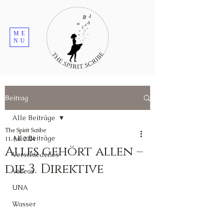
ME
NU
Beitrag
Alle Beiträge
The Spirit Scribe
Alle Beiträge
11. Juli 2024
Alles gehört allen –
Verschiedenes
die 3. Direktive
Videos
UNA
Wasser