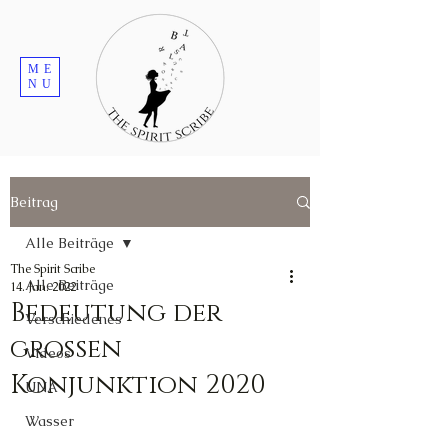
ME
NU
Beitrag
Alle Beiträge
The Spirit Scribe
Alle Beiträge
14. Jan. 2022
Bedeutung der
Verschiedenes
großen
Videos
Konjunktion 2020
UNA
Wasser