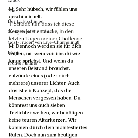
Glück
M: Sehr hübsch, wir fühlen uns 
Thot
geschmeichelt.
Der Lichtschmied
T: Schade nur, dass ich diese 
Kerzen jetzt entdecke, in den 
Ortsgebundene Götter
letzten Tagen meiner Challenge.
Gast-Fragen von Live-Channelings
M: Dennoch werden sie für dich 
Magie
zählen, mit wem von uns du wie 
lange sprichst. Und wenn du 
Frau & Familie
unseren Beistand brauchst, 
entzünde eines (oder auch 
mehrere) unserer Lichter. Auch 
das ist ein Konzept, das die 
Menschen vergessen haben. Du 
könntest uns auch sieben 
Teelichter weihen, wir benötigen 
keine teuren Altarkerzen. Wir 
kommen durch dein manifestiertes 
Rufen. Doch nun zum heutigen 