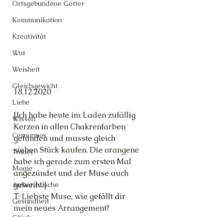
Ortsgebundene Götter
Kommunikation
Kreativität
Wut
Weisheit
Gleichgewicht
18.12.2020
Liebe
[Ich habe heute im Laden zufällig 
Wissen
Kerzen in allen Chakrenfarben 
Cernunnos
gefunden und musste gleich 
sieben Stück kaufen. Die orangene 
Trauer
habe ich gerade zum ersten Mal 
Magie
angezündet und der Muse auch 
geweiht.]
Außerirdische
T: Liebste Muse, wie gefällt dir 
Gesundheit
mein neues Arrangement?