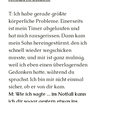
T: Ich habe gerade größte 
körperliche Probleme. Einerseits 
ist mein Timer abgelaufen und 
hat mich rausgerissen. Dann kam 
mein Sohn hereingestürmt, den ich 
schnell wieder wegschicken 
musste, und mir ist ganz mulmig, 
weil ich eben einen überlagernden 
Gedanken hatte, während du 
sprachst. Ich bin mir nicht einmal 
sicher, ob er von dir kam.
M: Wie ich sagte ... im Notfall kann 
ich dir sogar gestern etwas ins 
Ohr flüstern.
T: Ich erinnere mich. Jedenfalls 
lautete die überlagernde 
Nachricht: Ist es nicht lustig, dass 