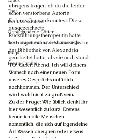
Glück
übrigens fragen, ob du die leider 
Thot
schon verstorbene Autorin 
Dolores Cannon kanntest. Diese 
Der Lichtschmied
ausgezeichnete 
Ortsgebundene Götter
Rückführungstherapeutin hatte 
herausgefunden, dass sie selbst in 
Gast-Fragen von Live-Channelings
der Bibliothek von Alexandria 
Magie
gearbeitet hatte, als sie noch stand.
Frau & Familie
TO: Guten Abend. Ich will deinem 
Wunsch nach einer neuen Form 
unseres Gesprächs natürlich 
nachkommen. Der Unterschied 
wird wohl nicht zu groß sein.
Zu der Frage: Wie üblich denkt ihr 
hier wesentlich zu kurz. Erstens 
kenne ich alle Menschen 
namentlich, die sich auf irgendeine 
Art Wissen aneignen oder etwas 