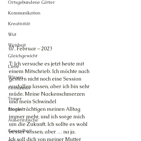
Ortsgebundene Götter
Kommunikation
Kreativität
Wut
Weisheit
07. Februar – 2023
Gleichgewicht
T: Ich versuche es jetzt heute mit 
Liebe
einem Mitschrieb. Ich möchte nach 
Wissen
gestern nicht noch eine Session 
ausfallen lassen, aber ich bin sehr 
Cernunnos
müde. Meine Nackenschmerzen 
Trauer
und mein Schwindel 
beeinträchtigen meinen Alltag 
Magie
immer mehr, und ich sorge mich 
Außerirdische
um die Zukunft. Ich sollte es wohl 
Gesundheit
besser wissen, aber … na ja.
Ich soll dich von meiner Mutter 