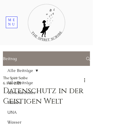
ME
NU
Beitrag
Alle Beiträge
The Spirit Scribe
Alle Beiträge
6. Feb. 2025
Datenschutz in der
Verschiedenes
Geistigen Welt
Videos
UNA
Wasser