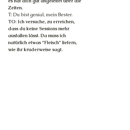
es hat dich gut angeleitet über die 
Zeiten.
T: Du bist genial, mein Bester.
TO: Ich versuche, zu erreichen, 
dass du keine Sessions mehr 
ausfallen lässt. Da muss ich 
natürlich etwas “Fleisch” liefern, 
wie ihr kruderweise sagt.
T: Das ist dir gelungen! Gute 
Nacht, das war grandios. Wieder 
schreiben morgen?
TO: Ich will mich fügen. Ich sehe 
deinen Aufwand. Gute Nacht.
Channeling
Shift
freier Wille
Dolores Cannon
Alexandria
Bibliothek
Autismus
Information
Rückführung
Datenschutz
Verstorbene
berühmt
Persönlichkeiten
Hyperfokus
neue Kinder
Thot