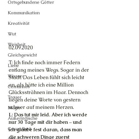
Ortsgebundene Götter
Kommunikation
Kreativität
Wut
Weisheit
02.09.2020
Gleichgewicht
T: Ich finde noch immer Federn 
Liebe
entlang meines Wegs. Sogar in der 
Wissen
Stadt. Das Leben fühlt sich leicht 
an, als hätte ich eine Million 
Cernunnos
Glückssträhnen im Haar. Dennoch 
Trauer
liegen deine Worte von gestern 
schwer auf meinem Herzen.
Magie
L: Das tut mir leid. Aber ich werde 
Außerirdische
nur 30 Tage mit dir haben – und 
Gesundheit
ich glaube fest daran, dass man 
die schweren Dinge zuerst 