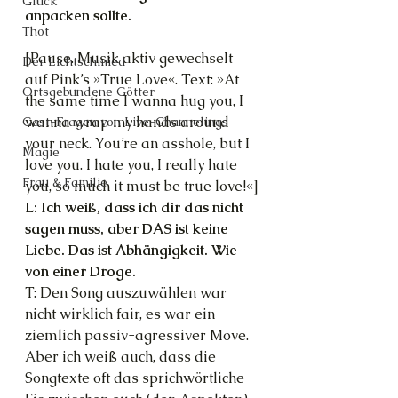
Glück
anpacken sollte.
Thot
[Pause. Musik aktiv gewechselt 
Der Lichtschmied
auf Pink’s »True Love«. Text: »At 
Ortsgebundene Götter
the same time I wanna hug you, I 
wanna wrap my hands around 
Gast-Fragen von Live-Channelings
your neck. You’re an asshole, but I 
Magie
love you. I hate you, I really hate 
Frau & Familie
you, so much it must be true love!«]
L: Ich weiß, dass ich dir das nicht 
sagen muss, aber DAS ist keine 
Liebe. Das ist Abhängigkeit. Wie 
von einer Droge.
T: Den Song auszuwählen war 
nicht wirklich fair, es war ein 
ziemlich passiv-agressiver Move. 
Aber ich weiß auch, dass die 
Songtexte oft das sprichwörtliche 