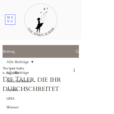
ME
NU
Beitrag
Alle Beiträge
The Spirit Scribe
Alle Beiträge
6. Aug. 2021
Die Täler, die ihr
Verschiedenes
durchschreitet
Videos
UNA
Wasser