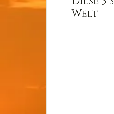
Diese 3
Welt
Wissen
Cernunnos
Thot
Der Lichtschmi
Gast-Fragen von Live-C