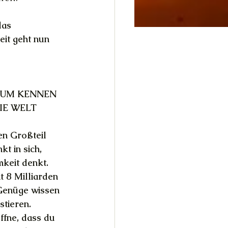
das 
eit geht nun 
TUM KENNEN
IE WELT
en Großteil 
t in sich, 
eit denkt. 
 8 Milliarden 
 Genüge wissen 
stieren. 
ffne, dass du 