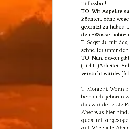
unfassbar!
TO: Wir Aspekte sag
könnten, ohne wese
gekratzt zu haben. D
den »Wasserhahn« a
T: Sagst du mir das
schneller unter de
TO: Nun, davon gibt 
(Licht-)Arbeiter.
 Se
versucht wurde. [Ic
T: Moment. Wenn ma
bevor ich geboren w
das war der erste Pa
Aber was hier hindur
quasi mit angezoge
auf: Wie viele Absp