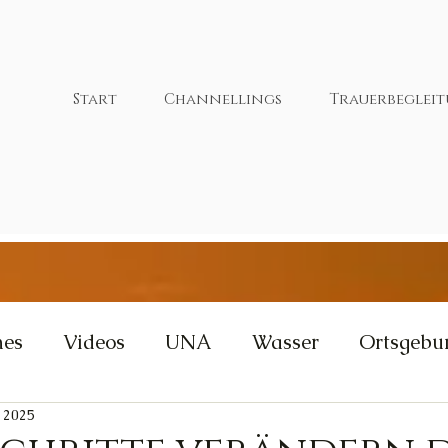
Start
Channellings
Trauerbeglei
nes
Videos
UNA
Wasser
Ortsgebu
. 2025
tivität
Wut
Weisheit
Gleichgewicht