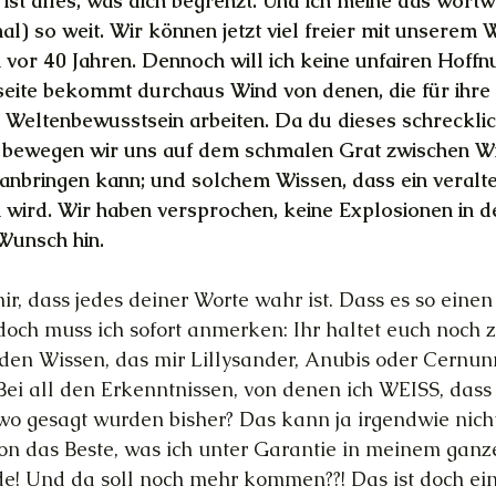
 ist alles, was dich begrenzt. Und ich meine das wortwö
mal) so weit. Wir können jetzt viel freier mit unserem 
 vor 40 Jahren. Dennoch will ich keine unfairen Hoffnu
eite bekommt durchaus Wind von denen, die für ihre 
 Weltenbewusstsein arbeiten. Da du dieses schrecklic
t, bewegen wir uns auf dem schmalen Grat zwischen Wi
anbringen kann; und solchem Wissen, dass ein veralt
wird. Wir haben versprochen, keine Explosionen in d
 Wunsch hin.
 mir, dass jedes deiner Worte wahr ist. Dass es so einen
och muss ich sofort anmerken: Ihr haltet euch noch zu
en Wissen, das mir Lillysander, Anubis oder Cernun
Bei all den Erkenntnissen, von denen ich WEISS, dass s
o gesagt wurden bisher? Das kann ja irgendwie nicht
chon das Beste, was ich unter Garantie in meinem gan
de! Und da soll noch mehr kommen??! Das ist doch ein