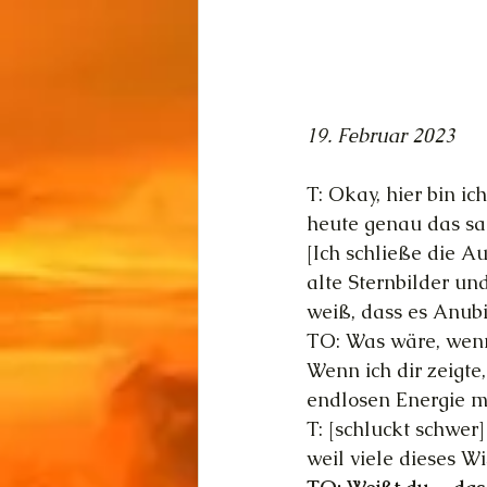
19. Februar 2023
T: Okay, hier bin i
heute genau das sag
[Ich schließe die A
alte Sternbilder un
weiß, dass es Anubi
TO: Was wäre, wenn 
Wenn ich dir zeigte
endlosen Energie m
T: [schluckt schwe
weil viele dieses W