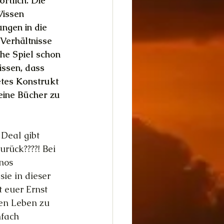
rtlich. Die 
Wissen 
ngen in die 
Verhältnisse 
he Spiel schon 
ssen, dass 
etes Konstrukt 
eine Bücher zu 
 Deal gibt 
rück????! Bei 
nos 
ie in dieser 
 euer Ernst 
zen Leben zu 
fach 