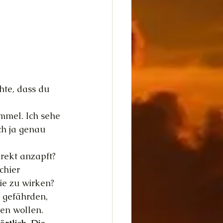
hte, dass du 
mmel. Ich sehe 
ch ja genau 
rekt anzapft? 
chier 
ie zu wirken?
 gefährden, 
ren wollen.