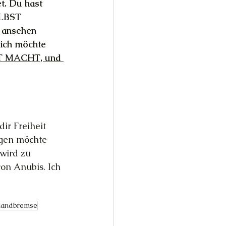
t. Du hast 
ELBST 
 ansehen 
 ich möchte 
T MACHT, und 
ir Freiheit 
rgen möchte 
wird zu 
on Anubis. Ich 
andbremse