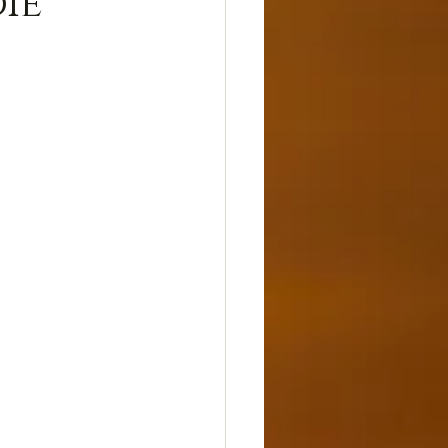
ie
dheit
Glück