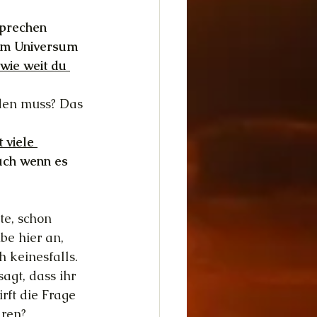
sprechen 
 im Universum 
wie weit du 
rden muss? Das 
 viele 
Auch wenn es 
e, schon 
be hier an, 
 keinesfalls. 
agt, dass ihr 
ft die Frage 
aren?