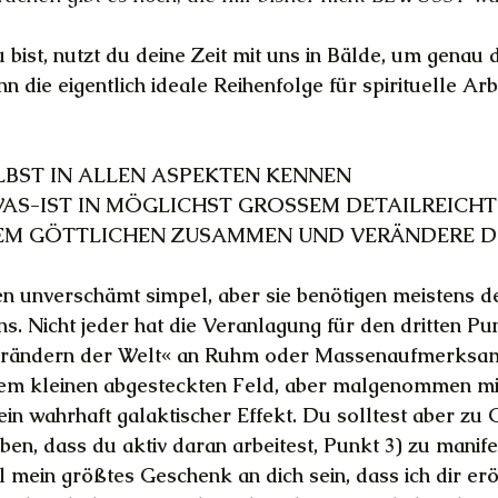
bist, nutzt du deine Zeit mit uns in Bälde, um genau 
 die eigentlich ideale Reihenfolge für spirituelle Arb
ELBST IN ALLEN ASPEKTEN KENNEN
-WAS-IST IN MÖGLICHST GROSSEM DETAILREICH
 DEM GÖTTLICHEN ZUSAMMEN UND VERÄNDERE D
n unverschämt simpel, aber sie benötigen meistens d
s. Nicht jeder hat die Veranlagung für den dritten Punk
rändern der Welt« an Ruhm oder Massenaufmerksamk
hrem kleinen abgesteckten Feld, aber malgenommen mit
ein wahrhaft galaktischer Effekt. Du solltest aber zu
ben, dass du aktiv daran arbeitest, Punkt 3) zu manife
 mein größtes Geschenk an dich sein, dass ich dir erö