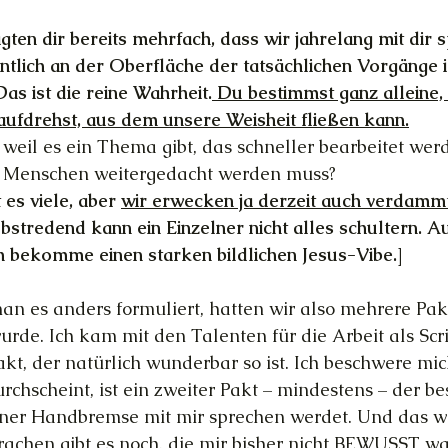
ten dir bereits mehrfach, dass wir jahrelang mit dir 
ntlich an der Oberfläche der tatsächlichen Vorgänge
as ist die reine Wahrheit.
 Du bestimmst ganz alleine, 
ufdrehst, aus dem unsere Weisheit fließen kann.
, weil es ein Thema gibt, das schneller bearbeitet we
n Menschen weitergedacht werden muss?
es viele, aber 
wir erwecken ja derzeit auch verdammt
lbstredend kann ein Einzelner nicht alles schultern. 
h bekomme einen starken bildlichen Jesus-Vibe.]
n es anders formuliert, hatten wir also mehrere Pakt
urde. Ich kam mit den Talenten für die Arbeit als Scri
kt, der natürlich wunderbar so ist. Ich beschwere mich
chscheint, ist ein zweiter Pakt – mindestens – der bes
ner Handbremse mit mir sprechen werdet. Und das wir
rachen gibt es noch, die mir bisher nicht BEWUSST w