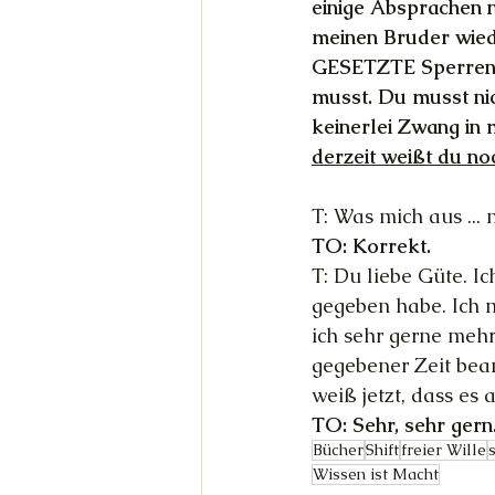
einige Absprachen n
meinen Bruder wiede
GESETZTE Sperren, 
musst. Du musst nic
keinerlei Zwang in 
derzeit weißt du no
T: Was mich aus ...
TO: Korrekt.  
T: Du liebe Güte. Ic
gegeben habe. Ich m
ich sehr gerne mehr
gegebener Zeit bean
weiß jetzt, dass es 
TO: Sehr, sehr gern
Bücher
Shift
freier Wille
Wissen ist Macht