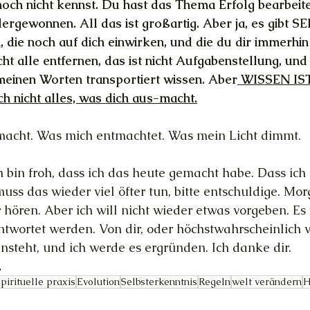
och nicht kennst. Du hast das Thema Erfolg bearbeite
rgewonnen. All das ist großartig. Aber ja, es gibt S
die noch auf dich einwirken, und die du dir immerhin
ht alle entfernen, das ist nicht Aufgabenstellung, und
meinen Worten transportiert wissen. Aber
 WISSEN IS
ch nicht alles, was dich aus-macht.
 macht. Was mich entmachtet. Was mein Licht dimmt.
h bin froh, dass ich das heute gemacht habe. Dass ich d
uss das wieder viel öfter tun, bitte entschuldige. Mo
 hören. Aber ich will nicht wieder etwas vorgeben. Es 
twortet werden. Von dir, oder höchstwahrscheinlich v
ansteht, und ich werde es ergründen. Ich danke dir.
.
spirituelle praxis
Evolution
Selbsterkenntnis
Regeln
welt verändern
H