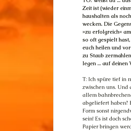
TO: Weißt du ... das
Zeit ist (wieder ein
haushalten als noch
wecken. Die Gegens
»zu erfolgreich« am
so oft gespielt has
euch heilen und vor
zu Staub zermahlen 
legen ... auf deinen
T: Ich spüre tief in
zwischen uns. Und d
allem bahnbrechend
abgeliefert haben? 
Form sonst nirgendw
sein! Es ist doch s
Papier bringen wer