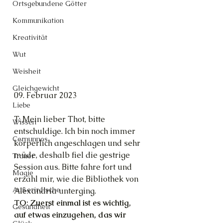
Ortsgebundene Götter
Kommunikation
Kreativität
Wut
Weisheit
Gleichgewicht
09. Februar 2023
Liebe
T: Mein lieber Thot, bitte 
Wissen
entschuldige. Ich bin noch immer 
Cernunnos
körperlich angeschlagen und sehr 
müde, deshalb fiel die gestrige 
Trauer
Session aus. Bitte fahre fort und 
Magie
erzähl mir, wie die Bibliothek von 
Außerirdische
Alexandria unterging.
TO: Zuerst einmal ist es wichtig, 
Gesundheit
auf etwas einzugehen, das wir 