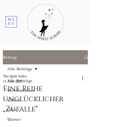
ME
NU
Beitrag
Alle Beiträge
The Spirit Scribe
Alle Beiträge
11. Feb. 2025
Eine Reihe
Verschiedenes
unglücklicher
Videos
„Zufälle“
UNA
Wasser