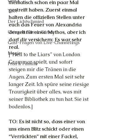
Glück
thematisch schon ein paar Mal 
gestreift haben. Zuerst einmal 
Thot
halten die offiziellen Stellen unter 
Der Lichtschmied
euch das Feuer von Alexandria 
derzeit für einen Mythos, aber ich 
Ortsgebundene Götter
darf dir versichern: Es war sehr 
Gast-Fragen von Live-Channelings
real.
Magie
[“Hell to the Liars” von London 
Grammar spielt, und sofort 
Frau & Familie
steigen mir die Tränen in die 
Augen. Zum ersten Mal seit sehr 
langer Zeit. Ich spüre seine riesige 
Traurigkeit über alles, was mit 
seiner Bibliothek zu tun hat. Sie ist 
bodenlos.]
TO: Es ist nicht so, dass einer von 
uns einen Blitz schickt oder einen 
“Verrückten” mit einer Fackel, 