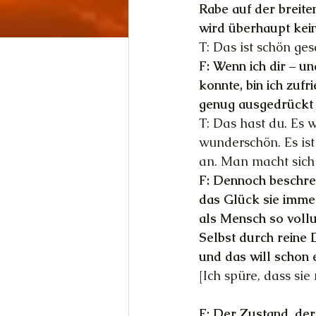
Rabe auf der breite
wird überhaupt kein
T: Das ist schön ges
F: Wenn ich dir – u
konnte, bin ich zuf
genug ausgedrückt 
T: Das hast du. Es w
wunderschön. Es ist 
an. Man macht sich 
F: Dennoch beschrei
das Glück sie imme
als Mensch so vollu
Selbst durch reine 
und das will schon
[Ich spüre, dass sie
F: 
Der Zustand, der