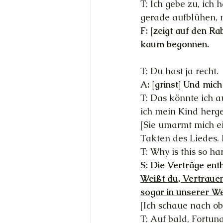
T: Ich gebe zu, ich 
gerade aufblühen, m
F: [zeigt auf den R
kaum begonnen.
T: Du hast ja recht.
A: [grinst] Und mic
T: Das könnte ich a
ich mein Kind hergeb
[Sie umarmt mich ei
Takten des Liedes. E
T: Why is this so ha
S: Die Verträge ent
Weißt du, Vertraue
sogar in unserer We
[Ich schaue nach ob
T: Auf bald, Fortuna