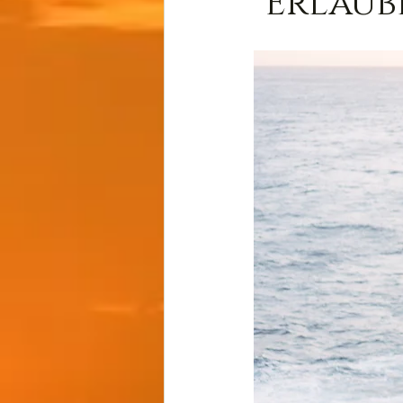
"Erlaub
Wissen
Cernunnos
Thot
Der Lichtschmi
Gast-Fragen von Live-C