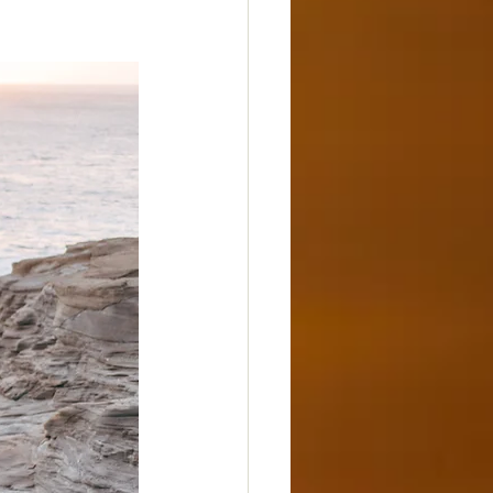
dheit
Glück