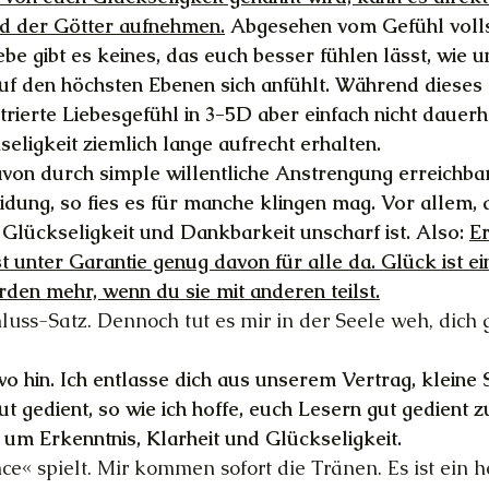
d der Götter aufnehmen.
 Abgesehen vom Gefühl volls
be gibt es keines, das euch besser fühlen lässt, wie u
f den höchsten Ebenen sich anfühlt. Während dieses
rierte Liebesgefühl in 3-5D aber einfach nicht dauerha
seligkeit ziemlich lange aufrecht erhalten.
avon durch simple willentliche Anstrengung erreichbar 
eidung, so fies es für manche klingen mag. Vor allem, 
 Glückseligkeit und Dankbarkeit unscharf ist. Also: 
Er
st unter Garantie genug davon für alle da. Glück ist e
rden mehr, wenn du sie mit anderen teilst.
chluss-Satz. Dennoch tut es mir in der Seele weh, dich
o hin. Ich entlasse dich aus unserem Vertrag, kleine Sc
ut gedient, so wie ich hoffe, euch Lesern gut gedient 
 um Erkenntnis, Klarheit und Glückseligkeit.
e« spielt. Mir kommen sofort die Tränen. Es ist ein he