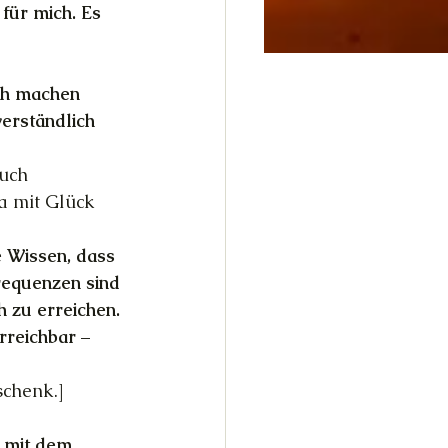
für mich. Es 
ich machen 
erständlich 
uch 
ja mit Glück 
e Wissen, dass 
requenzen sind 
 zu erreichen. 
rreichbar – 
schenk.]
 mit dem 