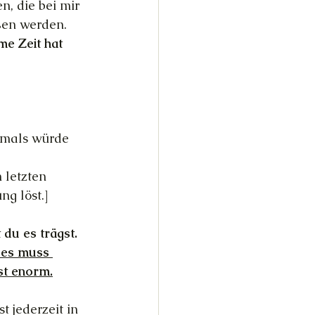
n, die bei mir 
ßen werden.
me Zeit hat 
iemals würde 
 letzten 
ng löst.]
du es trägst. 
 es muss 
st enorm.
t jederzeit in 