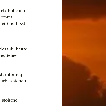
parkähnlichen 
 kommt 
ter und lässt 
dass du heute 
 bequeme 
ternförmig 
ouches stehen 
 stoische 