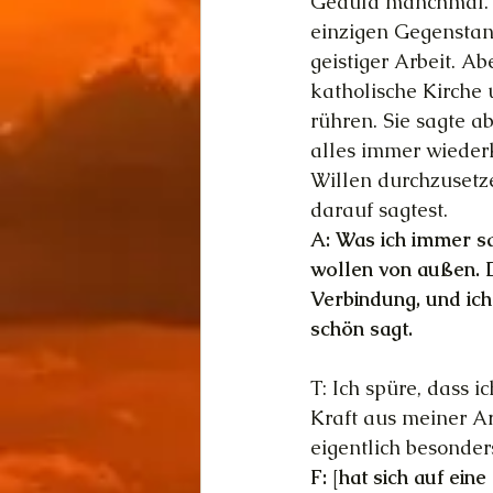
Geduld manchmal. M
einzigen Gegenstand
geistiger Arbeit. Ab
katholische Kirche
rühren. Sie sagte a
alles immer wiederk
Willen durchzusetze
darauf sagtest.
A: Was ich immer sa
wollen von außen. D
Verbindung, und ich
schön sagt.
T: Ich spüre, dass i
Kraft aus meiner Ar
eigentlich besonders
F: [hat sich auf ein