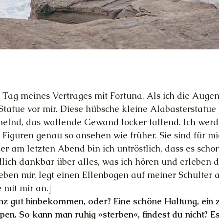
te Tag meines Vertrages mit Fortuna. Als ich die Augen
e Statue vor mir. Diese hübsche kleine Alabasterstatue
chelnd, das wallende Gewand locker fallend. Ich werd
Figuren genau so ansehen wie früher. Sie sind für m
 am letzten Abend bin ich untröstlich, dass es schon
dlich dankbar über alles, was ich hören und erleben d
eben mir, legt einen Ellenbogen auf meiner Schulter 
e mit mir an.]
nz gut hinbekommen, oder? Eine schöne Haltung, ein 
pen. So kann man ruhig »sterben«, findest du nicht? Es