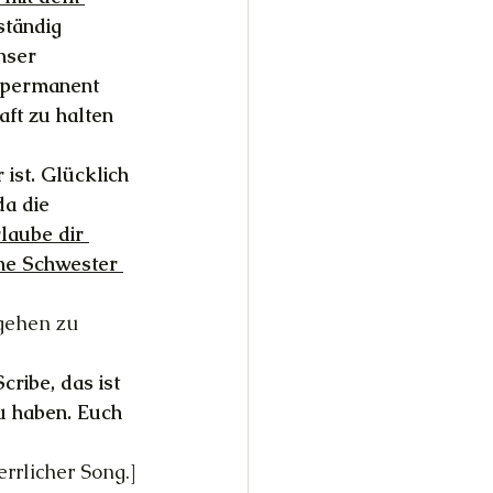
tändig 
nser 
 permanent 
ft zu halten 
ist. Glücklich 
da die 
laube dir 
ine Schwester 
 gehen zu 
ribe, das ist 
zu haben. Euch 
rrlicher Song.]