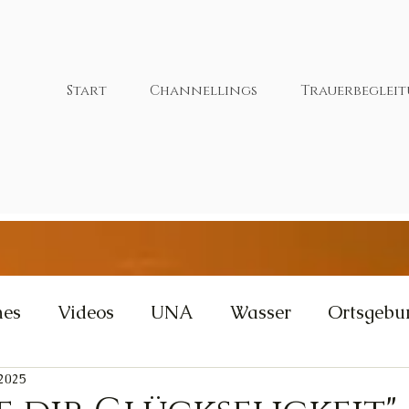
Start
Channellings
Trauerbeglei
nes
Videos
UNA
Wasser
Ortsgebu
 2025
tivität
Wut
Weisheit
Gleichgewicht