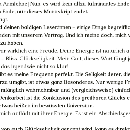
n Armlehne] Nun, es wird kein allzu fulminantes Ende 
 Ende, nur dieses Manuskript endet.
agt.
nd deinen baldigen Leser:innen – einige Dinge begreifl
rieden mit unserem Vertrag. Und ich meine doch, mich v
zu haben.
ar wirklich eine Freude. Deine Energie ist natürlich a
... Bliss. Glückseligkeit. Mein Gott, dieses Wort fängt 
das irgendwie nicht so klar!
bt es meine Frequenz perfekt. Die Seligkeit derer, di
rzu umgibt, ist etwas ganz Besonderes. Nur wenige F
mfänglich wahrnehmbar und (vergleichsweise) einfach
Denkarbeit ist die Konklusion des greifbaren Glücks e
 etwas heißen im bewussten Universum.
 mich auflädt mit ihrer Energie. Es ist ein Abschiedsge
 von euch Glückseligkeit genannt wird, kann es direkt