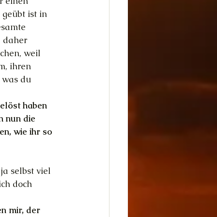
 einen 
eübt ist in 
esamte 
 daher 
chen, weil 
m, ihren 
d was du 
gelöst haben 
n nun die 
n, wie ihr so 
a selbst viel 
ich doch 
n mir, der 