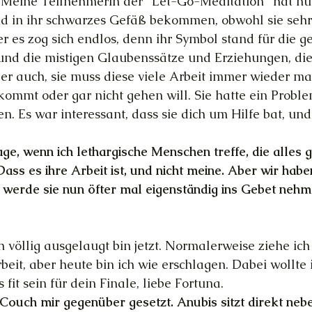
eine Teilnehmerin der "Let-Go-Meditation" hat nur
 in ihr schwarzes Gefäß bekommen, obwohl sie sehr g
er es zog sich endlos, denn ihr Symbol stand für die g
 und die mistigen Glaubenssätze und Erziehungen, die
ber auch, sie muss diese viele Arbeit immer wieder ma
ommt oder gar nicht gehen will. Sie hatte ein Proble
n. Es war interessant, dass sie dich um Hilfe bat, un
ge, wenn ich lethargische Menschen treffe, die alles 
ass es ihre Arbeit ist, und nicht meine. Aber wir habe
 werde sie nun öfter mal eigenständig ins Gebet nehme
ch völlig ausgelaugt bin jetzt. Normalerweise ziehe ich j
beit, aber heute bin ich wie erschlagen. Dabei wollte 
 fit sein für dein Finale, liebe Fortuna.
e Couch mir gegenüber gesetzt. Anubis sitzt direkt nebe