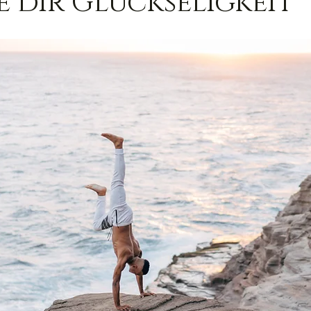
e dir Glückseligkeit"
Trauer
Magie
Außerirdische
Gesun
ed
Ortsgebundene Götter
hannelings
Magie
Frau & Familie