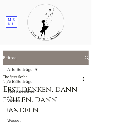
ME
NU
Beitrag
Alle Beiträge
The Spirit Scribe
Alle Beiträge
3. Juli 2021
Erst denken, dann
Verschiedenes
fühlen, dann
Videos
handeln
UNA
Wasser