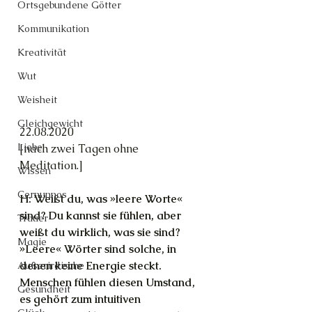
Ortsgebundene Götter
Kommunikation
Kreativität
Wut
Weisheit
Gleichgewicht
22.08.2020
Liebe
[nach zwei Tagen ohne 
Meditation.]
Wissen
Cernunnos
H: Weißt du, was »leere Worte« 
sind? Du kannst sie fühlen, aber 
Trauer
weißt du wirklich, was sie sind? 
Magie
»Leere« Wörter sind solche, in 
denen keine Energie steckt. 
Außerirdische
Menschen fühlen diesen Umstand, 
Gesundheit
es gehört zum intuitiven 