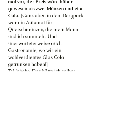
mal vor, der Preis wäre höher 
gewesen als zwei Münzen und eine 
Cola. 
[Ganz oben in dem Bergpark 
war ein Automat für 
Quetschmünzen, die mein Mann 
und ich sammeln. Und 
unerwarteterweise auch 
Gastronomie, wo wir ein 
wohlverdientes Glas Cola 
getrunken haben!]
T: Hehehe. Das hätte ich selber 
nicht besser sagen können!
Energie
kinder
intuition
nein sagen
leere Worte
handeln
Wut