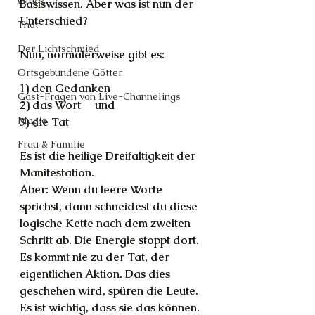
Glück
Basiswissen. Aber was ist nun der 
Unterschied?
Thot
Der Lichtschmied
Nun, normalerweise gibt es:
Ortsgebundene Götter
1) den Gedanken
Gast-Fragen von Live-Channelings
2) das Wort     und
Magie
3) die Tat
Frau & Familie
Es ist die heilige Dreifaltigkeit der 
Manifestation.
Aber: Wenn du leere Worte 
sprichst, dann schneidest du diese 
logische Kette nach dem zweiten 
Schritt ab. Die Energie stoppt dort. 
Es kommt nie zu der Tat, der 
eigentlichen Aktion. Das dies 
geschehen wird, spüren die Leute. 
Es ist wichtig, dass sie das können. 