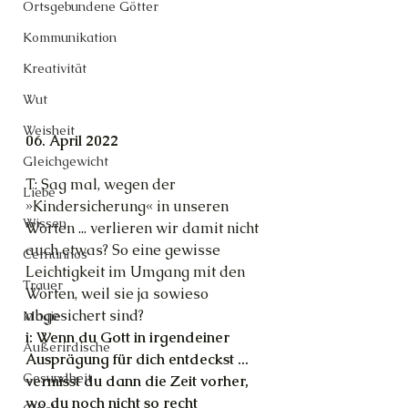
Ortsgebundene Götter
Kommunikation
Kreativität
Wut
Weisheit
06. April 2022
Gleichgewicht
T: Sag mal, wegen der 
Liebe
»Kindersicherung« in unseren 
Wissen
Worten ... verlieren wir damit nicht 
auch etwas? So eine gewisse 
Cernunnos
Leichtigkeit im Umgang mit den 
Trauer
Worten, weil sie ja sowieso 
abgesichert sind?
Magie
i: Wenn du Gott in irgendeiner 
Außerirdische
Ausprägung für dich entdeckst ... 
Gesundheit
vermisst du dann die Zeit vorher, 
wo du noch nicht so recht 