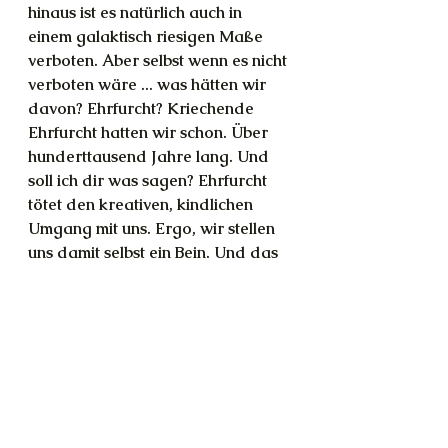
hinaus ist es natürlich auch in 
einem galaktisch riesigen Maße 
verboten. Aber selbst wenn es nicht 
verboten wäre ... was hätten wir 
davon? Ehrfurcht? Kriechende 
Ehrfurcht hatten wir schon. Über 
hunderttausend Jahre lang. Und 
soll ich dir was sagen? Ehrfurcht 
tötet den kreativen, kindlichen 
Umgang mit uns. Ergo, wir stellen 
uns damit selbst ein Bein. Und das 
ist nun wirklich nicht schlau, nicht 
wahr?
Channeling
Magie
Shift
Isis
Kindersicherung
Superman
Disrespekt
Wirken
Magie