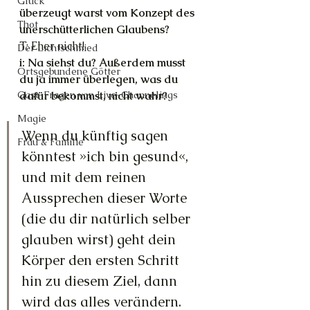
Glück
überzeugt warst vom Konzept des 
Thot
unerschütterlichen Glaubens?
T: Eher nicht!
Der Lichtschmied
i: Na siehst du? Außerdem musst 
Ortsgebundene Götter
du ja immer überlegen, was du 
Gast-Fragen von Live-Channelings
dafür bekommst, nicht wahr? 
Magie
Wenn du künftig sagen 
Frau & Familie
könntest »ich bin gesund«, 
und mit dem reinen 
Aussprechen dieser Worte 
(die du dir natürlich selber 
glauben wirst) geht dein 
Körper den ersten Schritt 
hin zu diesem Ziel, dann 
wird das alles verändern.