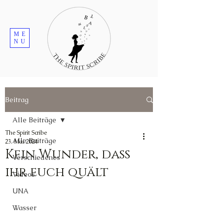
ME
NU
Beitrag
Alle Beiträge
The Spirit Scribe
Alle Beiträge
23. Mai 2024
Kein Wunder, dass
Verschiedenes
ihr euch quält
Videos
UNA
Wasser