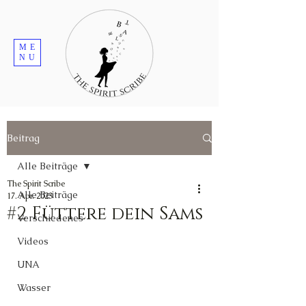
ME
NU
Beitrag
Alle Beiträge
The Spirit Scribe
Alle Beiträge
17. Apr. 2023
#2 Füttere dein Sams
Verschiedenes
Videos
UNA
Wasser