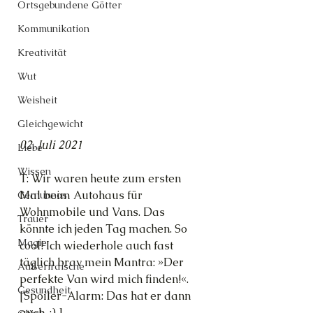
Ortsgebundene Götter
Kommunikation
Kreativität
Wut
Weisheit
Gleichgewicht
02. Juli 2021
Liebe
Wissen
T: Wir waren heute zum ersten 
Mal beim Autohaus für 
Cernunnos
Wohnmobile und Vans. Das 
Trauer
könnte ich jeden Tag machen. So 
Magie
cool! Ich wiederhole auch fast 
täglich brav mein Mantra: »Der 
Außerirdische
perfekte Van wird mich finden!«. 
Gesundheit
[Spoiler-Alarm: Das hat er dann 
auch. ;) ]