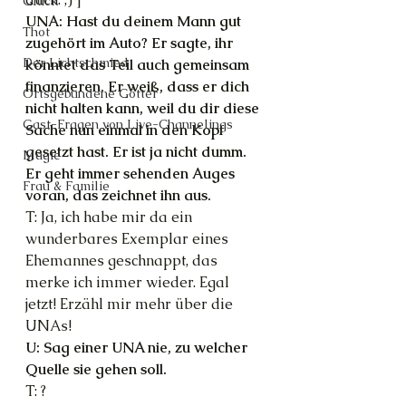
Glück
UNA: Hast du deinem Mann gut 
Thot
zugehört im Auto? Er sagte, ihr 
Der Lichtschmied
könntet das Teil auch gemeinsam 
finanzieren. Er weiß, dass er dich 
Ortsgebundene Götter
nicht halten kann, weil du dir diese 
Gast-Fragen von Live-Channelings
Sache nun einmal in den Kopf 
gesetzt hast. Er ist ja nicht dumm. 
Magie
Er geht immer sehenden Auges 
Frau & Familie
voran, das zeichnet ihn aus.
T: Ja, ich habe mir da ein 
wunderbares Exemplar eines 
Ehemannes geschnappt, das 
merke ich immer wieder. Egal 
jetzt! Erzähl mir mehr über die 
UNAs!
U: Sag einer UNA nie, zu welcher 
Quelle sie gehen soll.
T: ?