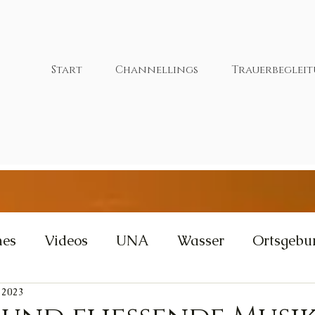
Start
Channellings
Trauerbeglei
nes
Videos
UNA
Wasser
Ortsgebu
. 2023
tivität
Wut
Weisheit
Gleichgewicht