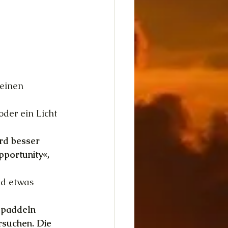
meinen 
oder ein Licht 
rd besser 
portunity«, 
nd etwas 
 paddeln 
rsuchen. Die 