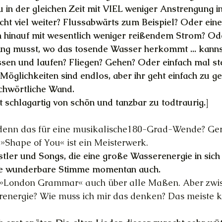
u in der gleichen Zeit mit VIEL weniger Anstrengung in
cht viel weiter? Flussabwärts zum Beispiel? Oder einen
m hinauf mit wesentlich weniger reißendem Strom? Od
ang musst, wo das tosende Wasser herkommt ... kannst
sen und laufen? Fliegen? Gehen? Oder einfach mal st
Möglichkeiten sind endlos, aber ihr geht einfach zu g
ichwörtliche Wand.
 schlagartig von schön und tanzbar zu todtraurig.]
t denn das für eine musikalische180-Grad-Wende? Ger
»Shape of You« ist ein Meisterwerk.
stler und Songs, die eine große Wasserenergie in sich 
die wunderbare Stimme momentan auch.
be »London Grammar« auch über alle Maßen. Aber zwi
energie? Wie muss ich mir das denken? Das meiste kl