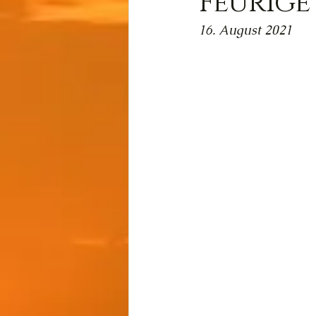
Feurige
16. August 2021
Wissen
Cernunnos
Thot
Der Lichtschmi
Gast-Fragen von Live-C