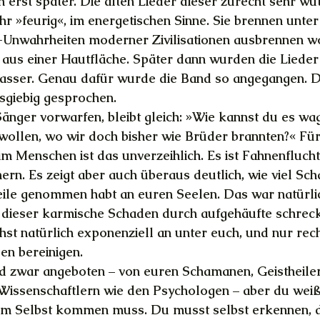
h erst später. Die alten Lieder dieser zurecht sehr wü
hr »feurig«, im energetischen Sinne. Sie brennen unter
n-Unwahrheiten moderner Zivilisationen ausbrennen wo
us einer Hautfläche. Später dann wurden die Lieder s
asser. Genau dafür wurde die Band so angegangen. Du
sgiebig gesprochen.
nger vorwarfen, bleibt gleich: »Wie kannst du es wag
wollen, wo wir doch bisher wie Brüder brannten?« Für
m Menschen ist das unverzeihlich. Es ist Fahnenflucht
rn. Es zeigt aber auch überaus deutlich, wie viel Sch
ile genommen habt an euren Seelen. Das war natürli
 dieser karmische Schaden durch aufgehäufte schreck
t natürlich exponenziell an unter euch, und nur rech
en bereinigen.
d zwar angeboten – von euren Schamanen, Geistheiler
issenschaftlern wie den Psychologen – aber du weißt
em Selbst kommen muss. Du musst selbst erkennen, 