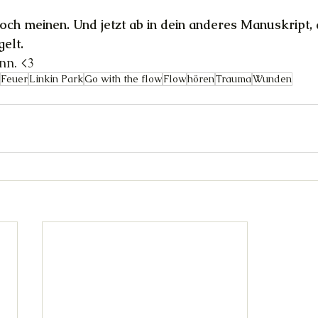
 doch meinen. Und jetzt ab in dein anderes Manuskript,
gelt.
nn. <3
Feuer
Linkin Park
Go with the flow
Flow
hören
Trauma
Wunden