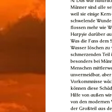
N: Das war natürlic
Männer sind alle se
weil sie einige Ker
schwelende Wunde a
flossen mehr wie W
Harpyie darüber au
Was die Fans dem Sä
Wasser löschen zu 
schmerzenden Teil i
besonders bei Männe
Menschen mittlerwe
unvermeidbar, aber
Vorkommnisse wächs
können diese Schäd
Hilfe von außen wir
von den modernen W
der Großteil aus d