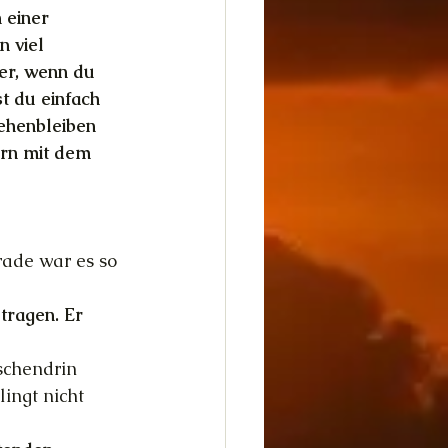
 einer 
 viel 
er, wenn du 
 du einfach 
ehenbleiben 
ern mit dem 
ade war es so 
tragen. Er 
schendrin 
ingt nicht 