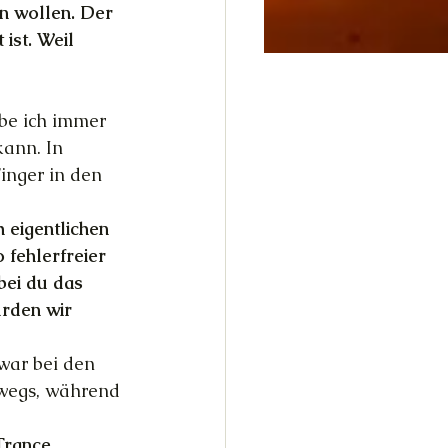
n wollen. Der 
ist. Weil 
abe ich immer 
kann. In 
inger in den 
 eigentlichen 
fehlerfreier 
bei du das 
rden wir 
war bei den 
rwegs, während 
Trance 