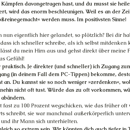
Kämpfen davongetragen hast, und du musst sie heile
siert, wird das enorm beschleunigen. Weil es an der Zeit 
oßreinegemacht« werden muss. Im positivsten Sinne!
 nun eigentlich hier gelandet, so plötzlich? Bei dir h
dass ich schneller schreibe, als ich selbst mitdenken 
ässt du mein Hirn aus und gehst direkt über meine F
as Gefühl!
 praktisch. Je direkter (und schneller) ich Zugang zum
gang (in deinem Fall dem PC-Tippen) bekomme, desto 
t an. Du kannst sie so noch weniger »zerdenken«, wo
nehin nicht oft tust. Würde das zu oft vorkommen, wü
 abändern.
 fast zu 100 Prozent wegschicken, wie das früher oft 
ts schreibt, sie war manchmal außerkörperlich unte
und ihr Mann sich unterhielten.
gleich so extrem sein. Wir könnten dich auch tiefer in 