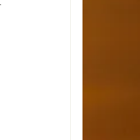
k
dheit
Glück