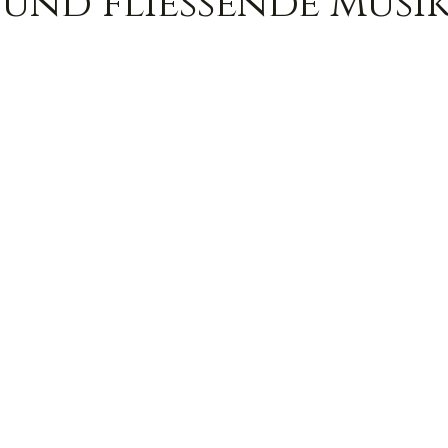
 und fließende Musi
Trauer
Magie
Außerirdische
Gesun
ed
Ortsgebundene Götter
hannelings
Magie
Frau & Familie