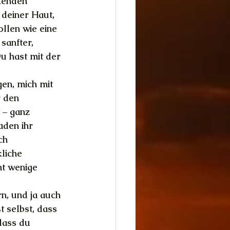
tenden 
 deiner Haut, 
llen wie eine 
anfter, 
 hast mit der 
en, mich mit 
 den 
 – ganz 
aden ihr 
ch 
liche 
t wenige 
n, und ja auch 
 selbst, dass 
dass du 