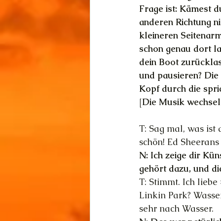
Frage ist: Kämest d
anderen Richtung ni
kleineren Seitenar
schon genau dort l
dein Boot zurücklas
und pausieren? Die 
Kopf durch die spr
[Die Musik wechselt
T: Sag mal, was is
schön! Ed Sheerans 
N: Ich zeige dir Kün
gehört dazu, und 
T: Stimmt. Ich lie
Linkin Park? Wasser
sehr nach Wasser.