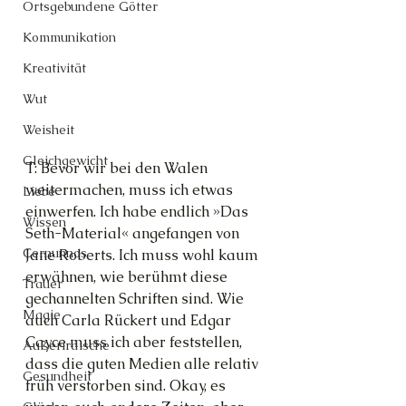
Ortsgebundene Götter
Kommunikation
Kreativität
Wut
Weisheit
Gleichgewicht
T: Bevor wir bei den Walen 
weitermachen, muss ich etwas 
Liebe
einwerfen. Ich habe endlich »Das 
Wissen
Seth-Material« angefangen von 
Cernunnos
Jane Roberts. Ich muss wohl kaum 
erwähnen, wie berühmt diese 
Trauer
gechannelten Schriften sind. Wie 
Magie
auch Carla Rückert und Edgar 
Cayce muss ich aber feststellen, 
Außerirdische
dass die guten Medien alle relativ 
Gesundheit
früh verstorben sind. Okay, es 