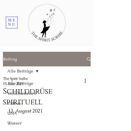
ME
NU
Beitrag
Alle Beiträge
The Spirit Scribe
Alle Beiträge
15. Dez. 2023
Schilddrüse
Verschiedenes
spirituell
Videos
13. August 2021
UNA
Wasser