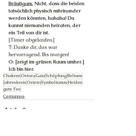
Bräutigam.
 Nicht, dass die beiden 
tatsächlich physisch miteinander 
werden könnten, hahaha! Du 
kannst niemanden heiraten, der 
ein Teil von dir ist.
[Timer abgelaufen.]
T: Danke dir, das war 
hervorragend. Bis morgen!
O: [zeigt im grünen Raum umher.] 
Ich bin hier.
Chakren
Ostara
Gaia
Schöpfung
Beltane
Jahreskreis
Ostern
Symbolismus
Heiden
gute Fee
Cernunnos