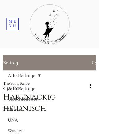
ME
NU
Beitrag
Alle Beiträge
The Spirit Scribe
Alle Beiträge
9. Jan. 2023
Hartnäckig
Verschiedenes
heidnisch
Videos
UNA
Wasser