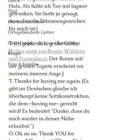
Glück
Hals. Als hätte ich Tee mit Ingwer 
Thot
getrunken. Sie hatte ja gesagt, 
dass dies ihr Erkennungszeichen 
Der Lichtschmied
für mich ist.]
Ortsgebundene Götter
Gast-Fragen von Live-Channelings
T: Ich grüße dich, große Göttin.
[
Kaleo singt von Rosen, Wäldern 
Magie
und Frauenhaar.
 Der Raum mit 
Frau & Familie
der grünen Tapete erscheint vor 
meinem inneren Auge.]
T: Thanks for having me again. (Es 
gibt im Deutschen glaube ich 
überhaupt keine Satzkonstruktion, 
die dem »having me« gerecht 
wird! Es bedeutet "Danke, dass du 
mich wieder in deiner Nähe 
erlaubst.")
O: Oh, no no. Thank YOU for 