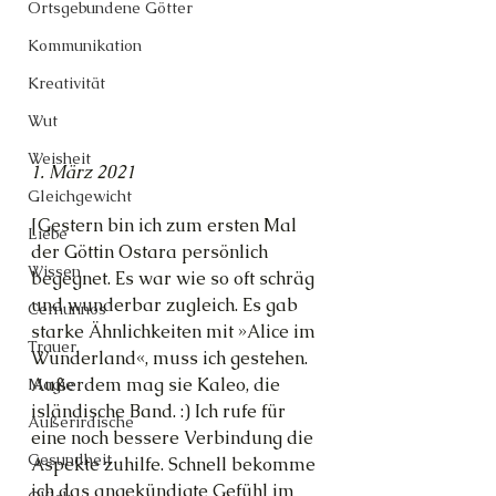
Ortsgebundene Götter
Kommunikation
Kreativität
Wut
Weisheit
1. März 2021
Gleichgewicht
[Gestern bin ich zum ersten Mal 
Liebe
der Göttin Ostara persönlich 
Wissen
begegnet. Es war wie so oft schräg 
und wunderbar zugleich. Es gab 
Cernunnos
starke Ähnlichkeiten mit »Alice im 
Trauer
Wunderland«, muss ich gestehen. 
Außerdem mag sie Kaleo, die 
Magie
isländische Band. :) Ich rufe für 
Außerirdische
eine noch bessere Verbindung die 
Gesundheit
Aspekte zuhilfe. Schnell bekomme 
ich das angekündigte Gefühl im 