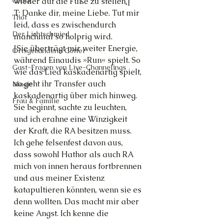
wieder auf die Füße zu stellen
.
]
Glück
T: Danke dir, meine Liebe. Tut mir 
Thot
leid, dass es zwischendurch 
Der Lichtschmied
manchmal so holprig wird.
[Sie überträgt mir weiter Energie, 
Ortsgebundene Götter
während Einaudis »Run« spielt. So 
Gast-Fragen von Live-Channelings
wie das Lied kaskadenartig spielt, 
so geht ihr Transfer auch 
Magie
kaskadenartig über mich hinweg. 
Frau & Familie
Sie beginnt, sachte zu leuchten, 
und ich erahne eine Winzigkeit 
der Kraft, die RA besitzen muss. 
Ich gehe felsenfest davon aus, 
dass sowohl Hathor als auch RA 
mich von innen heraus fortbrennen 
und aus meiner Existenz 
katapultieren könnten, wenn sie es 
denn wollten. Das macht mir aber 
keine Angst. Ich kenne die 