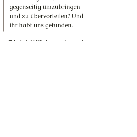
gegenseitig umzubringen 
und zu übervorteilen? Und 
ihr habt uns gefunden.
T: [schnieft] Wir hatten aber auch 
permanent Hilfe von euch.
H: Du überschätzt maßlos, wie 
leicht es für einen Menschengeist 
ist, uns zu vergessen oder zu 
verdrängen. Wie schnell wir in 
Vergessenheit geraten oder 
willentlich ignoriert werden. Jeder 
Fortschritt steht bei euch auf 
tönernen Füßen. Das liegt am 
Versuchsaufbau. Aber jetzt: Schluss 
für heute. Morgen mehr.
T: Sehr gern, danke dir.
Shift
Gott
Erde
RA
Aufstieg
Menschen
density