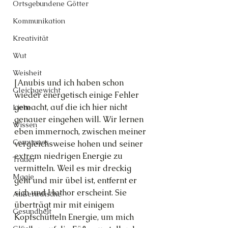
Ortsgebundene Götter
Kommunikation
Kreativität
Wut
Weisheit
[Anubis und ich haben schon 
Gleichgewicht
wieder energetisch einige Fehler 
gemacht, auf die ich hier nicht 
Liebe
genauer eingehen will. Wir lernen 
Wissen
eben immernoch, zwischen meiner 
Cernunnos
vergleichsweise hohen und seiner 
extrem niedrigen Energie zu 
Trauer
vermitteln. Weil es mir dreckig 
Magie
geht und mir übel ist, entfernt er 
sich und Hathor erscheint. Sie 
Außerirdische
überträgt mir mit einigem 
Gesundheit
Kopfschütteln Energie, um mich 