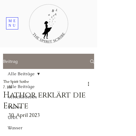
ME
NU
Beitrag
Alle Beiträge
The Spirit Scribe
Alle Beiträge
7. Juli
Hathor erklärt die
Verschiedenes
Ernte
Videos
30. April 2023
UNA
Wasser