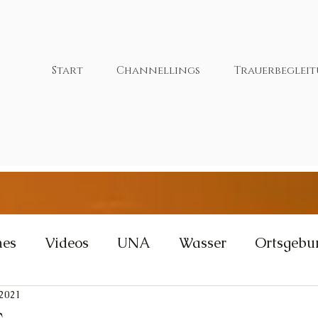
Start
Channellings
Trauerbeglei
nes
Videos
UNA
Wasser
Ortsgebu
 2021
tivität
Wut
Weisheit
Gleichgewicht