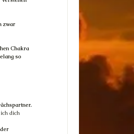
h zwar 
chen Chakra 
telang so 
rächspartner.
ich dich 
der 