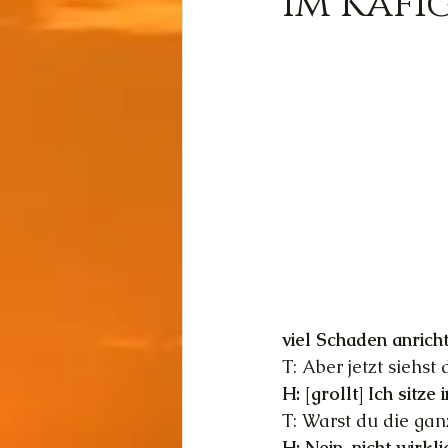
Im Käfi
Wissen
Cernunnos
Thot
Der Lichtschmi
Gast-Fragen von Live-C
viel Schaden anrich
T: Aber jetzt siehst 
H: [grollt] Ich sit
T: Warst du die gan
H: Nein, nicht wirkl