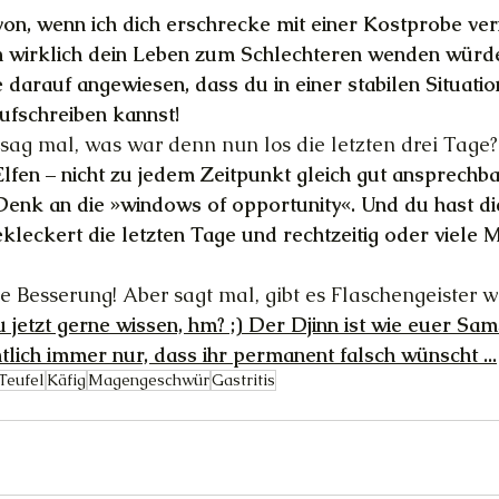
von, wenn ich dich erschrecke mit einer Kostprobe ver
 wirklich dein Leben zum Schlechteren wenden würde?
darauf angewiesen, dass du in einer stabilen Situation
ufschreiben kannst!
sag mal, was war denn nun los die letzten drei Tage?
 Elfen – nicht zu jedem Zeitpunkt gleich gut ansprechba
Denk an die »windows of opportunity«. Und du hast dic
leckert die letzten Tage und rechtzeitig oder viele Mi
e Besserung! Aber sagt mal, gibt es Flaschengeister wi
jetzt gerne wissen, hm? ;) Der Djinn ist wie euer Sams
tlich immer nur, dass ihr permanent falsch wünscht ...
Teufel
Käfig
Magengeschwür
Gastritis