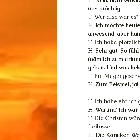
uns prächtig.
T: Wer also war es?
H: Ich möchte heute 
anwesend, aber han
T: Ich habe plötzli
H: Sehr gut. So füh
(nämlich zum dritte
gehen. Und was be
T: Ein Magengesch
H: Zum Beispiel, ja!
T: Ich habe ehrlich
H: Warum? Ich war 
T: Die Christen wür
freilasse.
H: Die Komiker. Wer