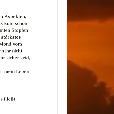
en Aspekten, 
as kam schon 
mten Stopfen 
 stärkstes 
d Mond vom 
n ihr nicht 
r sicher seid, 
st mein Leben 
s fließt 