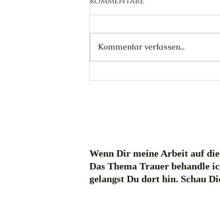
Kommentare
Kommentar verfassen...
Wer Zornes' Gründe
kennt (Abschied
Harpyie)
Wenn Dir meine Arbeit auf dies
Das Thema Trauer behandle ic
gelangst Du dort hin. Schau D