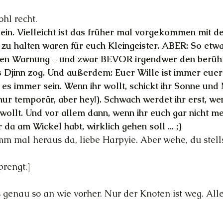
ohl recht.
 sein. Vielleicht ist das früher mal vorgekommen mit d
 zu halten waren für euch Kleingeister. ABER: So etw
iren Warnung – und zwar BEVOR irgendwer den berüh
 Djinn zog. Und außerdem: Euer Wille ist immer euer
es immer sein. Wenn ihr wollt, schickt ihr Sonne un
nur temporär, aber hey!). Schwach werdet ihr erst, wen
wollt. Und vor allem dann, wenn ihr euch gar nicht meh
r da am Wickel habt, wirklich gehen soll ... ;)
mm mal heraus da, liebe Harpyie. Aber wehe, du stell
prengt.]
es genau so an wie vorher. Nur der Knoten ist weg. Alle