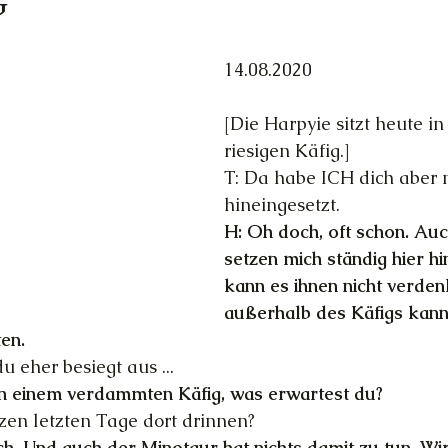
g
Trauer
Magie
Außerirdische
Gesun
14.08.2020 
[Die Harpyie sitzt heute in
ed
Ortsgebundene Götter
riesigen Käfig.]
T: Da habe ICH dich aber n
hineingesetzt.
hannelings
Magie
Frau & Familie
H: Oh doch, oft schon. Au
setzen mich ständig hier hi
kann es ihnen nicht verden
außerhalb des Käfigs kann
ten.
du eher besiegt aus ...
ze in einem verdammten Käfig, was erwartest du?
zen letzten Tage dort drinnen?
ich. Und auch der Minotaur hat nichts damit zu tun. Wi