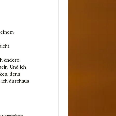
dheit
Glück
 einem 
icht 
ch andere 
nein. Und ich 
ken, denn 
 ich durchaus 
r verstehen 