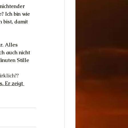
nichtender 
 Ich bin wie 
 bist, damit 
r. Alles 
h auch nicht 
nuten Stille 
rklich??
. Er zeigt 