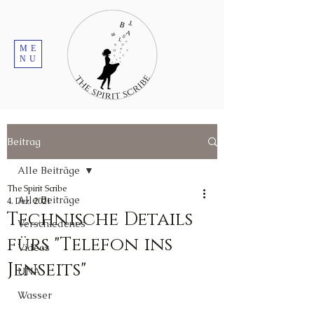
ME
NU
Beitrag
Alle Beiträge
The Spirit Scribe
Alle Beiträge
4. Dez. 2021
Technische Details
Verschiedenes
fürs "Telefon ins
Videos
Jenseits"
UNA
Wasser