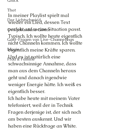
Glück
Thot
In meiner Playlist spielt mal 
Der Lichtschmied
wieder ein Lied, dessen Text 
perfekt auf meine Situation passt. 
Ortsgebundene Götter
Typisch. Ich wollte heute eigentlich 
Gast-Fragen von Live-Channelings
nicht Channeln kommen. Ich wollte 
Magie
eigentlich meine Kräfte sparen. 
Und es ist natürlich eine 
Frau & Familie
schwachsinnige Annahme, dass 
man aus dem Channeln heraus 
geht und danach irgendwie 
weniger Energie hätte. Ich weiß es 
eigentlich besser.
Ich habe heute mit meinem Vater 
telefoniert, weil der in Technik 
Fragen derjenige ist, der sich noch 
am besten auskennt. Und wir 
haben eine Rückfrage an White. 