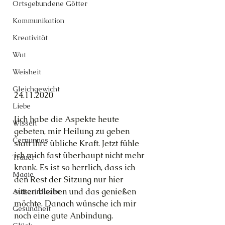
Ortsgebundene Götter
Kommunikation
Kreativität
Wut
Weisheit
Gleichgewicht
24.11.2020
Liebe
[ich habe die Aspekte heute 
Wissen
gebeten, mir Heilung zu geben 
Cernunnos
statt ihre übliche Kraft. Jetzt fühle 
ich mich fast überhaupt nicht mehr 
Trauer
krank. Es ist so herrlich, dass ich 
Magie
den Rest der Sitzung nur hier 
sitzen bleiben und das genießen 
Außerirdische
möchte. Danach wünsche ich mir 
Gesundheit
noch eine gute Anbindung.