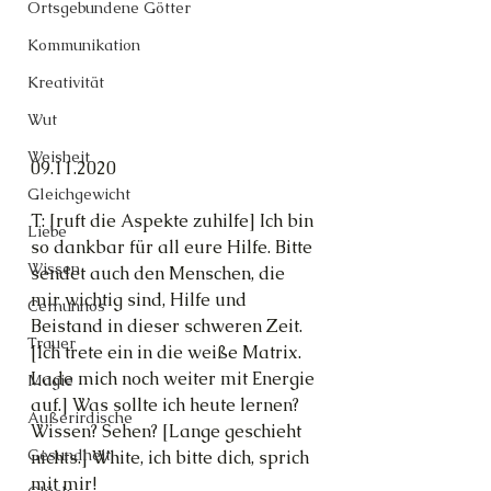
Ortsgebundene Götter
Kommunikation
Kreativität
Wut
Weisheit
09.11.2020
Gleichgewicht
T: [ruft die Aspekte zuhilfe] Ich bin 
Liebe
so dankbar für all eure Hilfe. Bitte 
Wissen
sendet auch den Menschen, die 
mir wichtig sind, Hilfe und 
Cernunnos
Beistand in dieser schweren Zeit.
Trauer
[Ich trete ein in die weiße Matrix. 
Lade mich noch weiter mit Energie 
Magie
auf.] Was sollte ich heute lernen? 
Außerirdische
Wissen? Sehen? [Lange geschieht 
Gesundheit
nichts.] White, ich bitte dich, sprich 
mit mir!