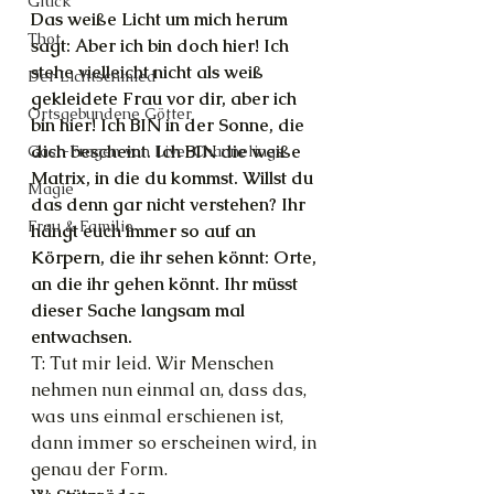
Glück
Das weiße Licht um mich herum 
Thot
sagt: Aber ich bin doch hier! Ich 
stehe vielleicht nicht als weiß 
Der Lichtschmied
gekleidete Frau vor dir, aber ich 
Ortsgebundene Götter
bin hier! Ich BIN in der Sonne, die 
dich bescheint. Ich BIN die weiße 
Gast-Fragen von Live-Channelings
Matrix, in die du kommst. Willst du 
Magie
das denn gar nicht verstehen? Ihr 
Frau & Familie
hängt euch immer so auf an 
Körpern, die ihr sehen könnt: Orte, 
an die ihr gehen könnt. Ihr müsst 
dieser Sache langsam mal 
entwachsen.
T: Tut mir leid. Wir Menschen 
nehmen nun einmal an, dass das, 
was uns einmal erschienen ist, 
dann immer so erscheinen wird, in 
genau der Form.