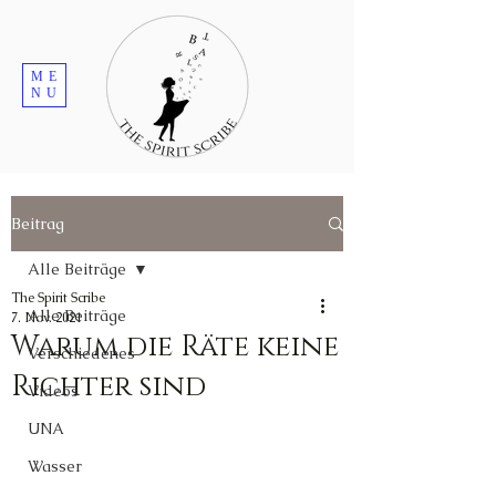
ME
NU
Beitrag
Alle Beiträge
The Spirit Scribe
Alle Beiträge
7. Nov. 2021
Warum die Räte keine
Verschiedenes
Richter sind
Videos
UNA
Wasser