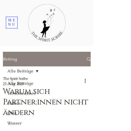
ME
NU
Beitrag
Alle Beiträge
The Spirit Scribe
Alle Beiträge
23. Aug. 2021
Warum sich
Verschiedenes
Partner:innen nicht
Videos
ändern
UNA
Wasser