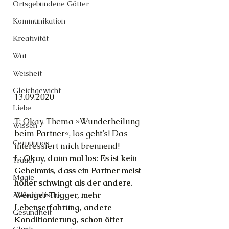
Ortsgebundene Götter
Kommunikation
Kreativität
Wut
Weisheit
Gleichgewicht
13.09.2020
Liebe
T: Okay, Thema »Wunderheilung 
Wissen
beim Partner«, los geht’s! Das 
Cernunnos
interessiert mich brennend!
L: Okay, dann mal los: Es ist kein 
Trauer
Geheimnis, dass ein Partner meist 
Magie
höher schwingt als der andere. 
Weniger Trigger, mehr 
Außerirdische
Lebenserfahrung, andere 
Gesundheit
Konditionierung, schon öfter 