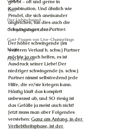
Glück
gelebt – oft und gerne in 
Kombination. Und ähnlich wie 
Thot
Pendel, die sich aneinander 
Der Lichtschmied
angleichen, tun dies auch die 
Schwingungen der Partner. 
Ortsgebundene Götter
Gast-Fragen von Live-Channelings
Der höher schwingende (im 
Magie
weiteren Verlauf h. schw.) Partner 
möchte ja auch helfen, es ist 
Frau & Familie
Ausdruck seiner Liebe! Der 
niedriger schwingende (n. schw.) 
Partner nimmt selbstredend jede 
Hilfe, die er/sie kriegen kann. 
Häufig läuft das komplett 
unbewusst ab, und SO riesig ist 
das Gefälle ja meist auch nicht!
Jetzt muss man aber Folgendes 
verstehen: 
Ganz am Anfang, in der 
Verliebtheitsphase, ist der 