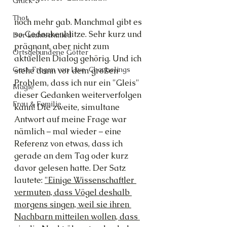
Glück
Thot
noch mehr gab. Manchmal gibt es 
so Gedankenblitze. Sehr kurz und 
Der Lichtschmied
prägnant, aber nicht zum 
Ortsgebundene Götter
aktuellen Dialog gehörig. Und ich 
Gast-Fragen von Live-Channelings
stehe dann vor dem großen 
Problem, dass ich nur ein "Gleis" 
Magie
dieser Gedanken weiterverfolgen 
Frau & Familie
kann! Die zweite, simultane 
Antwort auf meine Frage war 
nämlich – mal wieder – eine 
Referenz von etwas, dass ich 
gerade an dem Tag oder kurz 
davor gelesen hatte. Der Satz 
lautete: 
"Einige Wissenschaftler 
vermuten, dass Vögel deshalb 
morgens singen, weil sie ihren 
Nachbarn mitteilen wollen, dass 