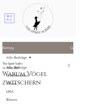
ME
NU
Beitrag
Alle Beiträge
The Spirit Scribe
Alle Beiträge
12. März 2023
Warum Vögel
Verschiedenes
zwitschern
Videos
UNA
Wasser