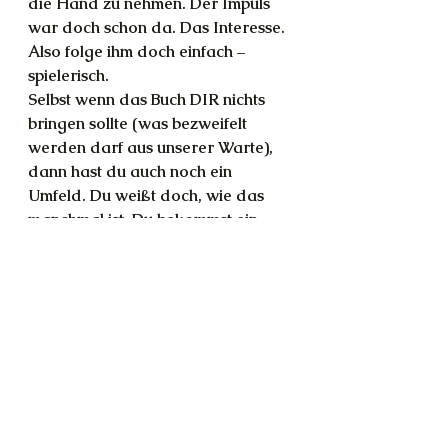
die Hand zu nehmen. Der Impuls 
war doch schon da. Das Interesse. 
Also folge ihm doch einfach – 
spielerisch.
Selbst wenn das Buch DIR nichts 
bringen sollte (was bezweifelt 
werden darf aus unserer Warte), 
dann hast du auch noch ein 
Umfeld. Du weißt doch, wie das 
manchmal ist. Du bekommst ein 
Buch weitergereicht, mit dem deine 
Mutter nicht warm wurde, und 
umgekehrt. Und ihr wisst auch aus 
Erfahrung, dass das manchmal die 
besten Bücher sind!
T: Hm, dann werde ich es wohl 
mal ordern! ;) Danke.
Kunst
Wissenschaft
Gebet
Natur
Buchtipp
Spiel
Vögel
Singen