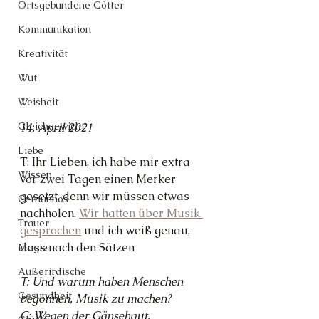
Ortsgebundene Götter
Kommunikation
Kreativität
Wut
Weisheit
Gleichgewicht
14. April 2021
Liebe
T: Ihr Lieben, ich habe mir extra 
Wissen
vor zwei Tagen einen Merker 
gesetzt, denn wir müssen etwas 
Cernunnos
nachholen. 
Wir hatten über Musik 
Trauer
gesprochen
 und ich weiß genau, 
dass nach den Sätzen
Magie
Außerirdische
T: Und warum haben Menschen 
Gesundheit
begonnen, Musik zu machen?
C: Wegen der Gänsehaut.