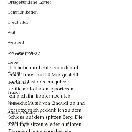
Ortsgebundene Götter
Kommunikation
Kreativität
Wut
Weisheit
Gleichgewicht
2. Januar 2022
Liebe
[Ich habe mir heute einfach mal 
Wissen
einen Timer auf 20 Min. gestellt. 
Vielleicht ist das ein guter 
Cernunnos
zeitlicher Rahmen, ignorieren 
Trauer
kann ich ihn immer noch. Ich 
Magie
mmacheMusik von Einaudi an und 
versetze mich gedanklich zu dem 
Außerirdische
Schloss auf dem spitzen Berg. Die 
Gesundheit
Zwillinge sitzen wieder auf ihren 
Thronen. Heute sprechen sie 