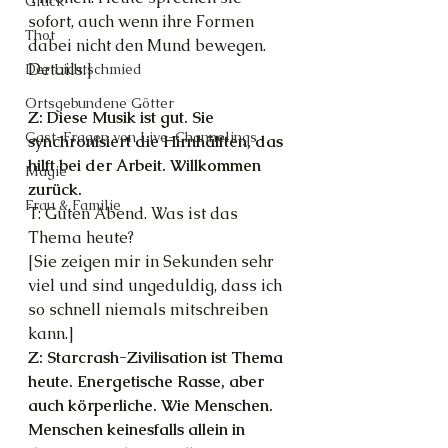
Glück
sofort, auch wenn ihre Formen 
Thot
dabei nicht den Mund bewegen. 
Details.]
Der Lichtschmied
Ortsgebundene Götter
Z: Diese Musik ist gut. Sie 
Gast-Fragen von Live-Channelings
synchronisiert die Hirnhälften, das 
hilft bei der Arbeit. Willkommen 
Magie
zurück.
Frau & Familie
T: Guten Abend. Was ist das 
Thema heute?
[Sie zeigen mir in Sekunden sehr 
viel und sind ungeduldig, dass ich 
so schnell niemals mitschreiben 
kann.]
Z: Starcrash-Zivilisation ist Thema 
heute. Energetische Rasse, aber 
auch körperliche. Wie Menschen. 
Menschen keinesfalls allein in 