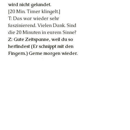
wird nicht gelandet.
[20 Min. Timer klingelt.]
T: Das war wieder sehr 
faszinierend. Vielen Dank. Sind 
die 20 Minuten in eurem Sinne?
Z: Gute Zeitspanne, weil du so 
herfindest (Er schnippt mit den 
Fingern.) Gerne morgen wieder.
T: Gerne. Dann bis morgen.
Channeling
Außerirdische
Universum
Starcrash
Realität
Außerirdische
Alle ansehen
Aktuelle Beiträge