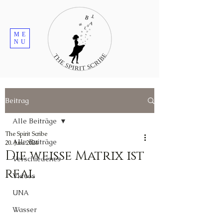
ME
NU
Beitrag
Alle Beiträge
The Spirit Scribe
Alle Beiträge
20. Juni 2024
Die weiße Matrix ist
Verschiedenes
real
Videos
UNA
Wasser