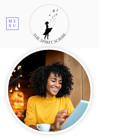
ME
NU