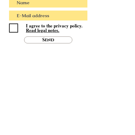
I agree to the privacy policy.
Read legal notes.
Send
Visit & subscribe on Patreon!
As soon as my time allows it,