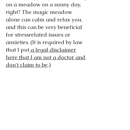
on a meadow on a sunny day,
right? The magic meadow
alone can calm and relax you,
and this can be very beneficial
for stressrelated issues or
anxieties. (It is required by law
that I put
a legal disclaimer
here that I am not a doctor and
don't claim to be
.)
The magic meadow as a
technique was designed by
German psychiatrist
Dr.
Thomas Meyer MD
. He helped
his patients heal trauma and
understand family issues with
this technique. But I think you