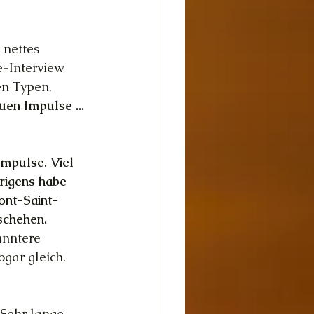
dheit
Glück
e-Interview 
en Typen.
uen Impulse ... 
mpulse. Viel 
rigens habe 
Mont-Saint-
schehen.
anntere 
gar gleich. 
Sehr lange, 