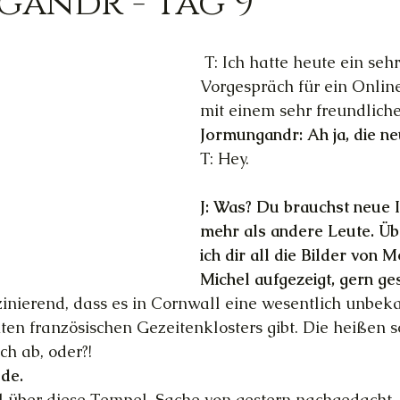
gandr - Tag 9
Trauer
Magie
Außerirdische
Gesun
 T: Ich hatte heute ein sehr nettes 
Vorgespräch für ein Onlin
mit einem sehr freundlich
ed
Ortsgebundene Götter
Jormungandr: Ah ja, die ne
T: Hey.
hannelings
Magie
Frau & Familie
J: Was? Du brauchst neue I
mehr als andere Leute. Üb
ich dir all die Bilder von 
Michel aufgezeigt, gern ge
zinierend, dass es in Cornwall eine wesentlich unbek
en französischen Gezeitenklosters gibt. Die heißen so
h ab, oder?!
ude.
l über diese Tempel-Sache von gestern nachgedacht. 