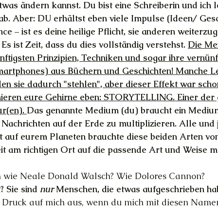
was ändern kannst. Du bist eine Schreiberin und ich le
. Aber: DU erhältst eben viele Impulse (Ideen/ Gesc
e – ist es deine heilige Pflicht, sie anderen weiterzu
Es ist Zeit, dass du dies vollständig verstehst. 
Die Me
ftigsten Prinzipien, Techniken und sogar ihre vernünf
martphones) aus Büchern und Geschichten! Manche L
en sie dadurch "stehlen", aber dieser Effekt war sch
onieren eure Gehirne eben: STORYTELLING. Einer der
r(en). 
Das genannte Medium (du) braucht ein Medium 
 Nachrichten auf der Erde zu multiplizieren. Alle und 
ht auf eurem Planeten brauchte diese beiden Arten v
Zeit am richtigen Ort auf die passende Art und Weise m
bin wie Neale Donald Walsch? Wie Dolores Cannon? 
 Sie sind 
nur 
Menschen, die etwas aufgeschrieben hab
 Druck auf mich aus, wenn du mich mit diesen Namen 
?