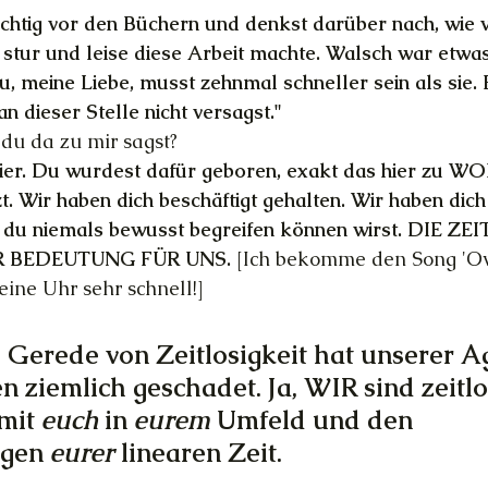
ürchtig vor den Büchern und denkst darüber nach, wie v
stur und leise diese Arbeit machte. Walsch war etwas
Du, meine Liebe, musst zehnmal schneller sein als sie. E
an dieser Stelle nicht versagst."
 du da zu mir sagst?
ier. Du wurdest dafür geboren, exakt das hier zu W
t. Wir haben dich beschäftigt gehalten. Wir haben dich
 du niemals bewusst begreifen können wirst. DIE ZE
 BEDEUTUNG FÜR UNS. 
[Ich bekomme den Song 'Ov
 eine Uhr sehr schnell!]
 Gerede von Zeitlosigkeit hat unserer A
en ziemlich geschadet. Ja, WIR sind zeitlo
mit 
euch 
in 
eurem 
Umfeld und den 
gen 
eurer 
linearen Zeit.