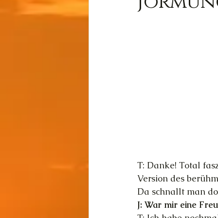
Jormun
Wissen
Cernunnos
Thot
Der Lichtschmi
Gast-Fragen von Live-C
T: Danke! Total fas
Version des berühmt
Da schnallt man doc
J: War mir eine Fre
T: Ich habe nochma