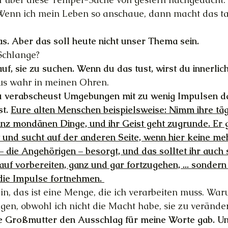
Wenn ich mein Leben so anschaue, dann macht das ta
das. Aber das soll heute nicht unser Thema sein.
Schlange?
auf, sie zu suchen. Wenn du das tust, wirst du innerlic
aus wahr in meinen Ohren.
 Du verabscheust Umgebungen mit zu wenig Impulsen da 
t. 
Eure alten Menschen beispielsweise: Nimm ihre täg
nz mondänen Dinge, und ihr Geist geht zugrunde. Er 
und sucht auf der anderen Seite, wenn hier keine me
 – die Angehörigen – besorgt, und das solltet ihr auch s
auf vorbereiten, ganz und gar fortzugehen, ... sondern
 die Impulse fortnehmen. 
sein, das ist eine Menge, die ich verarbeiten muss. Wa
gen, obwohl ich nicht die Macht habe, sie zu verände
ine Großmutter den Ausschlag für meine Worte gab. Un