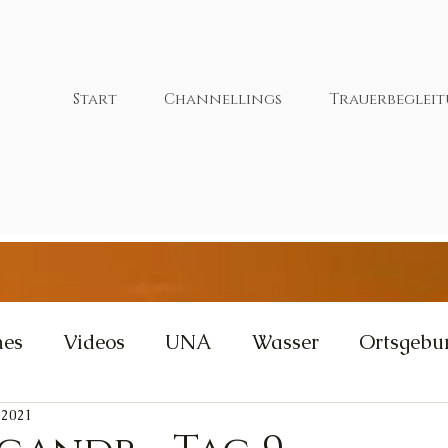
Start
Channellings
Trauerbeglei
nes
Videos
UNA
Wasser
Ortsgebu
 2021
tivität
Wut
Weisheit
Gleichgewicht