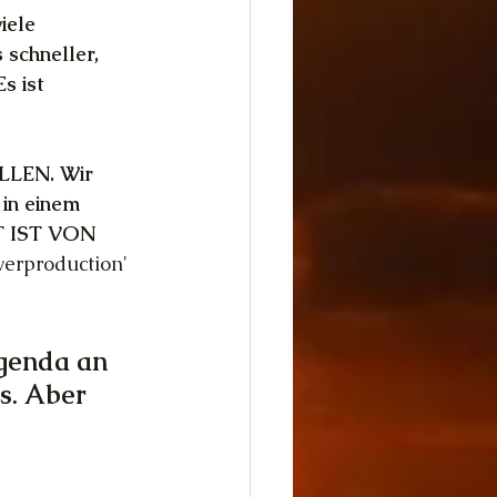
iele 
 schneller, 
s ist 
OLLEN. Wir 
 in einem 
IT IST VON 
erproduction' 
genda an 
s. Aber 