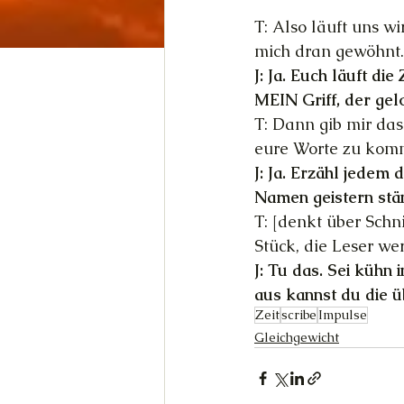
T: Also läuft uns wi
mich dran gewöhnt.
J: Ja. Euch läuft die
MEIN Griff, der gel
T: Dann gib mir da
eure Worte zu komm
J: Ja. Erzähl jedem 
Namen geistern stä
T: [denkt über Schn
Stück, die Leser wer
J: Tu das. Sei kühn 
aus kannst du die ü
Zeit
scribe
Impulse
Gleichgewicht