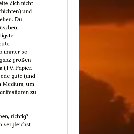
ite dich nicht 
hichten) und – 
geben. Du 
nschen 
tigste 
eute 
on immer so 
 ganz großen 
(TV, Papier, 
jede gute (und 
on Medium, um 
anifestieren zu 
en, richtig?
vergleichst. 