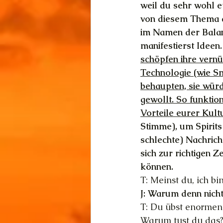
weil du sehr wohl et
von diesem Thema ab
im Namen der Balanc
manifestierst Ideen. 
schöpfen ihre vernün
Technologie (wie S
behaupten, sie würd
gewollt. So funkti
Vorteile eurer Kultu
Stimme), um Spirits
schlechte) Nachric
sich zur richtigen 
können. 
T: Meinst du, ich 
J: Warum denn nicht?
T: Du übst enormen
Warum tust du das