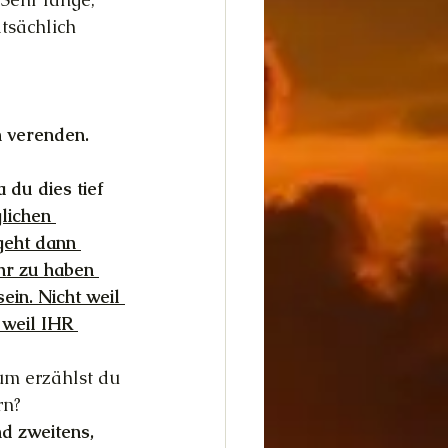
tsächlich 
h verenden.
du dies tief 
lichen 
geht dann 
hr zu haben 
ein. Nicht weil 
 weil IHR 
rum erzählst du 
rn? 
d zweitens, 