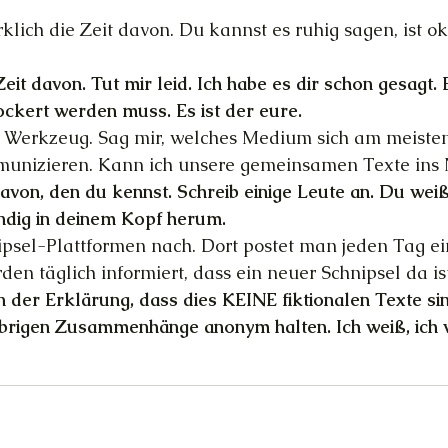
rklich die Zeit davon. Du kannst es ruhig sagen, ist ok
 Zeit davon. Tut mir leid. Ich habe es dir schon gesagt. E
ockert werden muss. Es ist der eure.
s Werkzeug. Sag mir, welches Medium sich am meisten
unizieren. Kann ich unsere gemeinsamen Texte ins N
davon, den du kennst. Schreib einige Leute an. Du weiß
ndig in deinem Kopf herum. 
ipsel-Plattformen nach. Dort postet man jeden Tag ei
den täglich informiert, dass ein neuer Schnipsel da ist
in der Erklärung, dass dies KEINE fiktionalen Texte si
brigen Zusammenhänge anonym halten. Ich weiß, ich v