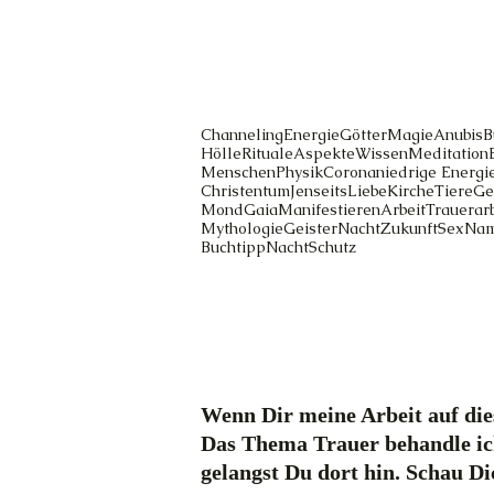
Channeling
Energie
Götter
Magie
Anubis
B
Hölle
Rituale
Aspekte
Wissen
Meditation
Menschen
Physik
Corona
niedrige Energi
Christentum
Jenseits
Liebe
Kirche
Tiere
Ge
Mond
Gaia
Manifestieren
Arbeit
Trauerarb
Mythologie
Geister
Nacht
Zukunft
Sex
Na
Buchtipp
Nacht
Schutz
Wenn Dir meine Arbeit auf dies
Das Thema Trauer behandle ic
gelangst Du dort hin. Schau D