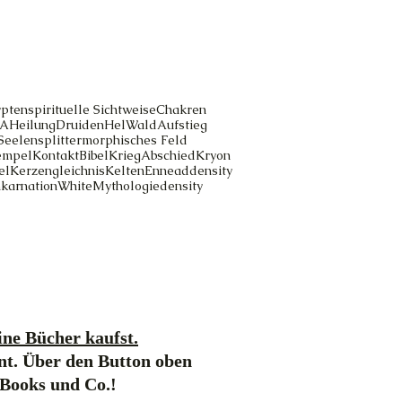
pten
spirituelle Sichtweise
Chakren
A
Heilung
Druiden
Hel
Wald
Aufstieg
Seelensplitter
morphisches Feld
empel
Kontakt
Bibel
Krieg
Abschied
Kryon
el
Kerzengleichnis
Kelten
Ennead
density
nkarnation
White
Mythologie
density
ne Bücher kaufst.
nt. Über den Button oben
-Books und Co.!