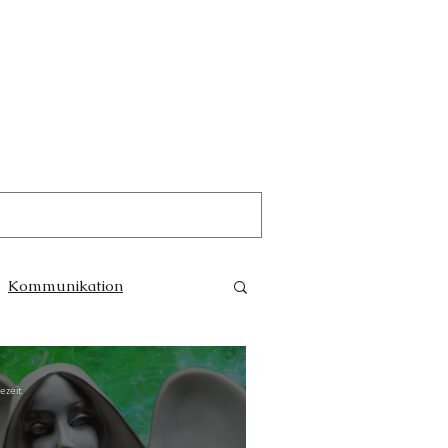
Kommunikation
Trauer
Magie
ezeit
e Götter