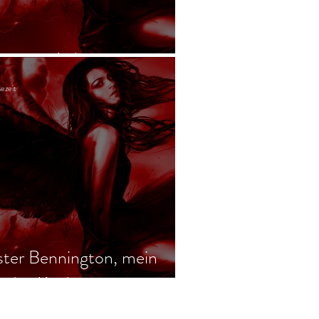
angene Leben
ezeit
ter Bennington, mein
ndes Kind