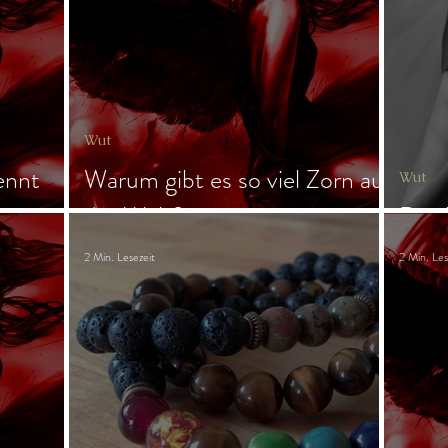
ngs
Magie
Frau & Familie
Wut
ennt
Warum gibt es so viel Zorn auf
Wut
der Welt?
Der 
2 Min. Lesezeit
2 Min. Les