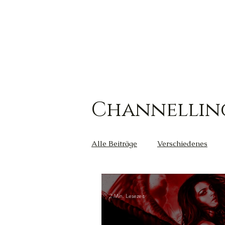
Channellin
Alle Beiträge
Verschiedenes
Kreativität
Wut
Weish
2 Min. Lesezeit
Außerirdische
Gesundheit