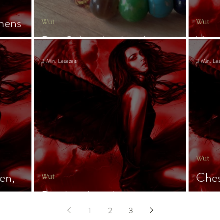
mens
Wut
Wut
Das Gebet der Aspekte
Verg
3 Min. Lesezeit
3 Min. Les
Wut
en,
Ches
Wut
Die Aspekte ehren
tobe
1
2
3