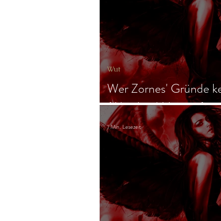
Gast-Fragen von Live-Channeli
Wut
Wer Zornes' Gründe k
(Abschied Harpyie)
1 Min. Lesezeit