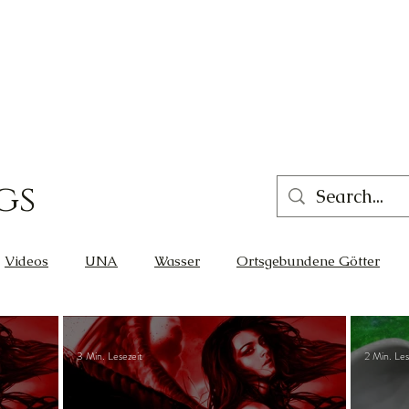
gs
Videos
UNA
Wasser
Ortsgebundene Götter
eit
Gleichgewicht
Liebe
Wissen
Cernunnos
3 Min. Lesezeit
2 Min. Les
Glück
Thot
Der Lichtschmied
Ortsgebunden