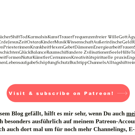
ücher
Shift
Tod
Karma
Isis
Kunst
Trauer
Frequenzen
freier Wille
Gott
Ägy
Erde
Jesus
Zeit
Ostara
Kinder
Musik
Wissenschaft
Außerirdische
Geld
R
en
Priesterinnen
Krankheit
Hexen
Gebet
Dämonen
Energiearbeit
Frauen
schichten
Glück
Balance
Raumschiff
andere Zvilisationen
Seele
Hilfe
T
eit
Formen
Natur
Künstler
Cernunnos
Kreativität
spirituelle praxis
Eng
men
Lebensaufgabe
Schöpfung
Schutz
Buchtipp
Channels
Alltag
shift
rei
Visit & subscribe on Patreon!
em Blog gefällt, hilft es mir sehr, wenn Du auch
mei
h besonders ausführlich auf meinem Patreon-Accou
ich auch dort mal um für noch mehr Channelings, E