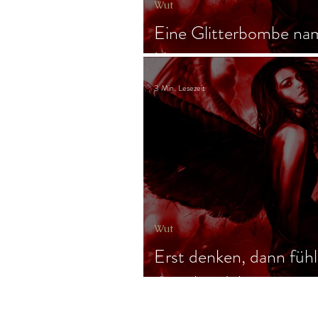
Wut
Eine Glitterbombe na
Universum
3 Min. Lesezeit
Wut
Erst denken, dann fühl
dann handeln