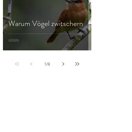
Warum Vögel zwitschern
1
/
8