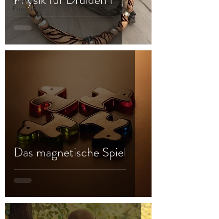
Frau &
Familie
Das magnetische Spiel