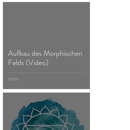
d video
Aufbau des Morphischen
Felds (Video)