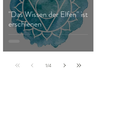
"Das Wissen der Elfen" ist
erschienen
1
/
4