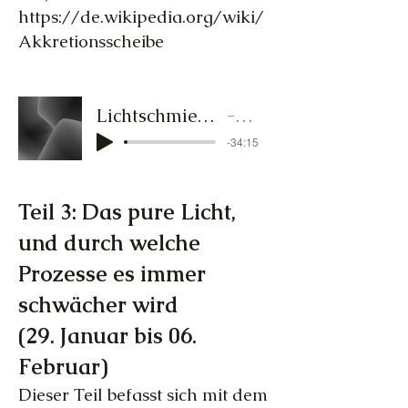
https://de.wikipedia.org/wiki/
Akkretionsscheibe
Lichtschmied-Audiocluster 2 19.bis28.Januar.MP3
Lichtschmied
-34:15
Teil 3: Das pure Licht,
und durch welche
Prozesse es immer
schwächer wird
(29. Januar bis 06.
Februar)
Dieser Teil befasst sich mit dem