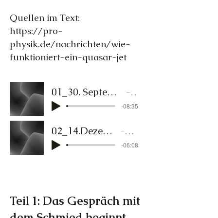
Quellen im Text:
https://pro-
physik.de/nachrichten/wie-
funktioniert-ein-quasar-jet
01_30. September - Lichtschmied - TextToSpeech_AmberUndMane
Lichtschmied
-08:35
02_14.Dezember - Lichtschmied - TTS_Fenryr
Lichtschmied
-06:08
Teil 1: Das Gespräch mit
dem Schmied beginnt