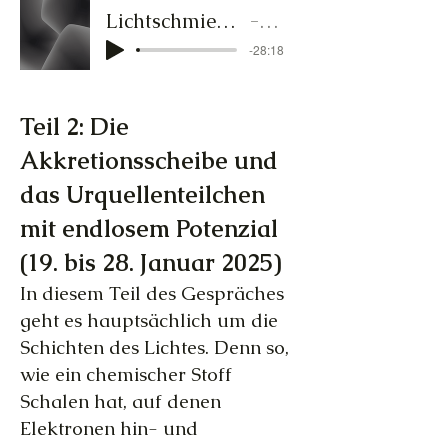
Lichtschmied-Audiocluster-1_13.bis18.Jan25.MP3
Lichtschmied
-28:18
Teil 2: Die
Akkretionsscheibe und
das Urquellenteilchen
mit endlosem Potenzial
(19. bis 28. Januar 2025)
In diesem Teil des Gespräches
geht es hauptsächlich um die
Schichten des Lichtes. Denn so,
wie ein chemischer Stoff
Schalen hat, auf denen
Elektronen hin- und