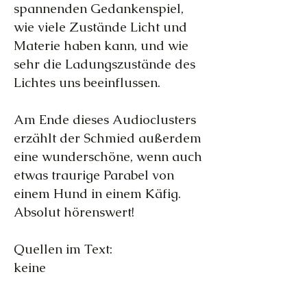
spannenden Gedankenspiel,
wie viele Zustände Licht und
Materie haben kann, und wie
sehr die Ladungszustände des
Lichtes uns beeinflussen.
Am Ende dieses Audioclusters
erzählt der Schmied außerdem
eine wunderschöne, wenn auch
etwas traurige Parabel von
einem Hund in einem Käfig.
Absolut hörenswert!
Quellen im Text:
keine​​
Lichtschmied Audiocluster 3 - 29.JanBis06.FEb.MP3
Lichtschmied