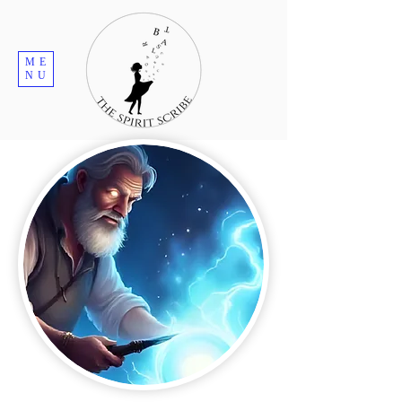
ME
NU