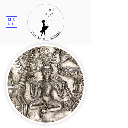
ME
NU