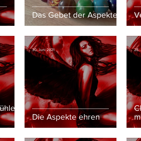
Das Gebet der Aspekte
V
30. Juni 2021
28. 
ühlen,
C
Die Aspekte ehren
m