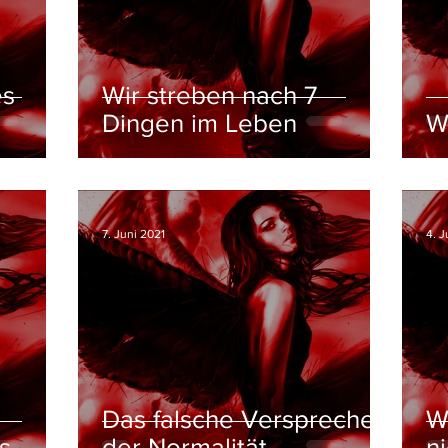
es
Wir streben nach 7
Dingen im Leben
W
7. Juni 2021
4. J
Das falsche Versprechen
W
s
der Normalität
ni