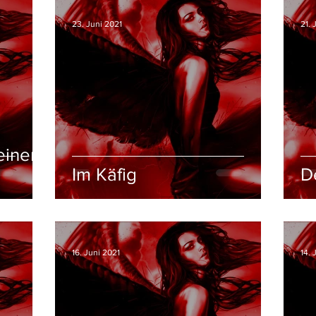
23. Juni 2021
21. 
 einem
Im Käfig
D
16. Juni 2021
14. 