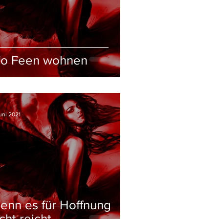
o Feen wohnen
uni 2021
enn es für Hoffnung
cht reicht