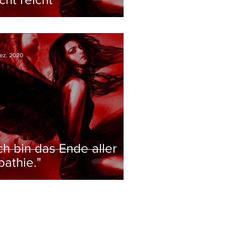
Dez. 2020
Ich bin das Ende aller
pathie."