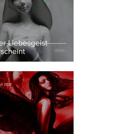
er Liebesgeist
rscheint
uli 2021