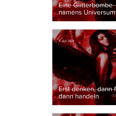
Eine Glitterbombe
namens Universum
3. Juli 2021
Erst denken, dann f
dann handeln