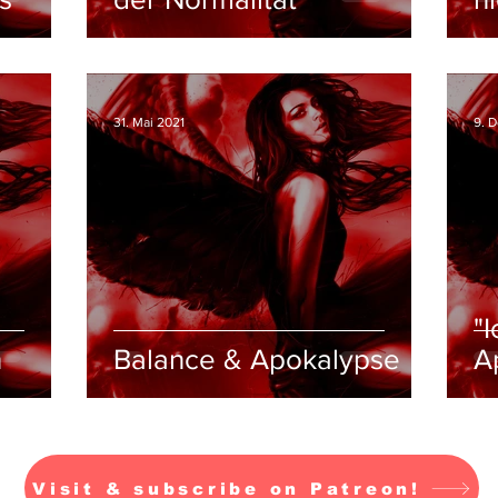
31. Mai 2021
9. 
"
n
Balance & Apokalypse
A
Visit & subscribe on Patreon!