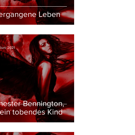
ergangene Leben
Juni 2021
hester Bennington,
ein tobendes Kind