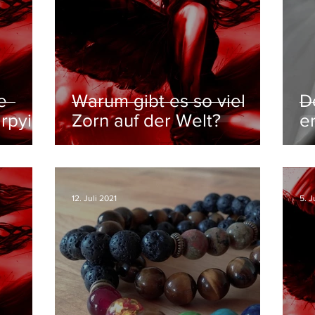
e
Warum gibt es so viel
D
rpyie)
Zorn auf der Welt?
e
12. Juli 2021
5. J