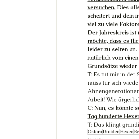
versuchen.
 Dies al
scheitert und dein i
viel zu viele Faktor
Der Jahreskreis ist
möchte, dass es flie
leider zu selten an.
natürlich vom einen
Grundsätze wieder 
T: Es tut mir in der
muss für sich wiede
Ahnengenerationen 
Arbeit! Wie ärgerlic
C: Nun, es könnte sc
Tag hunderte Hexen
T: Das klingt grandi
Ostara
Druiden
Hexen
Be