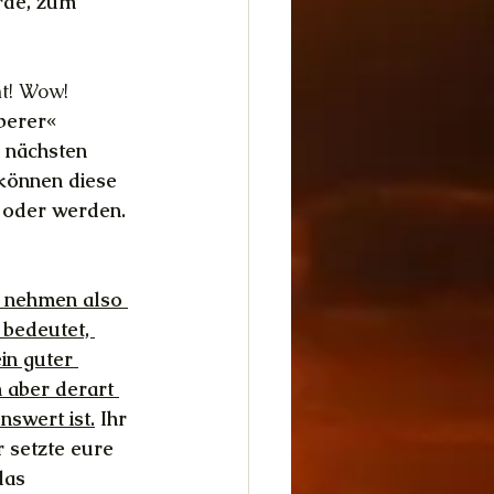
rde, zum 
mt! Wow!
berer« 
 nächsten 
können diese 
 oder werden. 
 nehmen also 
bedeutet, 
in guter 
 aber derart 
nswert ist.
 Ihr 
r setzte eure 
das 