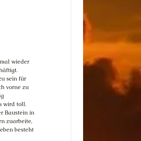
 mal wieder 
äftigt. 
u sein für 
h vorne zu 
ig 
 wird toll. 
r Baustein in 
n zuarbeite, 
Leben besteht 