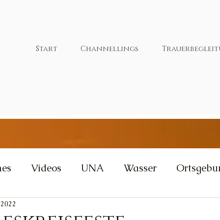
Start
Channellings
Trauerbeglei
nes
Videos
UNA
Wasser
Ortsgebu
 2022
tivität
Wut
Weisheit
Gleichgewicht