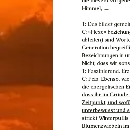
die diesem Vorgehe
Himmel, .....
T: Das bildet gemei
C: »Hexe« beziehun
ableiten) sind Wort
Generation begreifl
Bezeichnungen in u
Nicht, dass wir sons
T: Faszinierend. Er
C: Fein. 
Ebenso, wie
die energetischen E
dass ihr im Grunde 
Zeitpunkt, und wofü
unterbewusst und se
strickt Winterpullis
Blumenzwiebeln im 