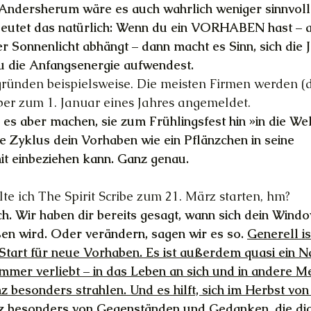
 Andersherum wäre es auch wahrlich weniger sinnvoll
utet das natürlich: Wenn du ein VORHABEN hast – au
r Sonnenlicht abhängt – dann macht es Sinn, sich die J
u die Anfangsenergie aufwendest.
gründen beispielsweise. Die meisten Firmen werden (
ber zum 1. Januar eines Jahres angemeldet.
es aber machen, sie zum Frühlingsfest hin »in die Wel
 Zyklus dein Vorhaben wie ein Pflänzchen in seine 
 einbeziehen kann. Ganz genau.
ollte ich The Spirit Scribe zum 21. März starten, hm?
ich. Wir haben dir bereits gesagt, wann sich dein Wind
en wird. Oder verändern, sagen wir es so. 
Generell is
 Start für neue Vorhaben. Es ist außerdem quasi ein N
mmer verliebt – in das Leben an sich und in andere Me
 besonders strahlen. Und es hilft, sich im Herbst von
z besonders von Gegenständen und Gedanken, die dic