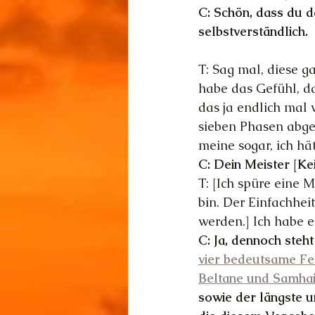
C: Schön, dass du da
selbstverständlich.
T: Sag mal, diese g
habe das Gefühl, da
das ja endlich mal 
sieben Phasen abges
meine sogar, ich hä
C: Dein Meister [Ke
T: [Ich spüre eine 
bin. Der Einfachheit
werden.] Ich habe e
C: Ja, dennoch steh
vier bedeutsame Fe
Beltane und Samha
sowie der längste u