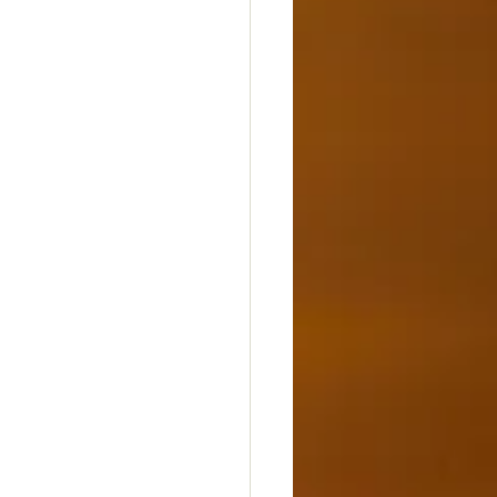
dheit
Glück