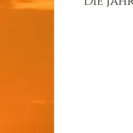
Die Jah
Wissen
Cernunnos
Thot
Der Lichtschmi
Gast-Fragen von Live-C