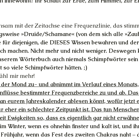
n innewohnt? Ihr schaut zur Erde, zum Himmel, zur E
nsam mit der Zeitachse eine Frequenzlinie, das stim
gsweise »Druide/Schamane« (von dem sich alle »Zau
e für diejenigen, die DIESES Wissen bewahren und der
ich machen. Nicht mehr und nicht weniger. Deswegen 
nserem Wörterbuch auch niemals Schimpfwörter sein
t so viele Schimpfwörter hätten. ;)
zähl mir mehr!
 der Mond zu- und abnimmt im Verlauf eines Monats,
inflüsse bestimmter Frequenzbereiche zu und ab. Das 
an eurem Jahreskalender ablesen könnt, wofür jetzt e
r eher ein schlechter Zeitpunkt ist. Das tun Menschen
it Ewigkeiten so, dass es eigentlich gar nicht erwähne
 im Winter, wenn es ohnehin finster und kalt ist, und ih
Frühjahr, wenn das Fest des zweiten Chakras naht – 