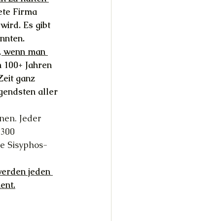
ete Firma 
ird. Es gibt 
önnten.
n, wenn man 
n 100+ Jahren 
Zeit ganz 
gendsten aller 
nen. Jeder 
 300 
e Sisyphos-
erden jeden 
ent.