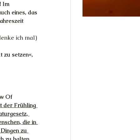
! Im 
ch eines, das 
ahreszeit 
denke ich mal) 
t zu setzen«, 
ow Of 
t der Frühling 
aturgesetz, 
nschen, die in 
 Dingen zu 
h zu halten 