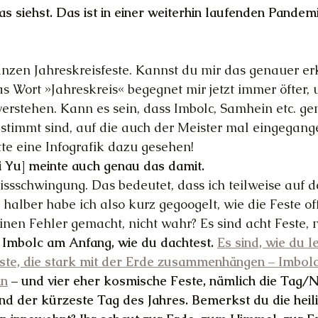
s siehst. Das ist in einer weiterhin laufenden Pandemi
anzen Jahreskreisfeste. Kannst du mir das genauer erk
s Wort »Jahreskreis« begegnet mir jetzt immer öfter, 
verstehen. Kann es sein, dass Imbolc, Samhein etc. ge
timmt sind, auf die auch der Meister mal eingegangen
tte eine Infografik dazu gesehen!
i Yu] meinte auch genau das damit.
Missschwingung. Das bedeutet, dass ich teilweise auf
 halber habe ich also kurz gegoogelt, wie die Feste offi
inen Fehler gemacht, nicht wahr? Es sind acht Feste, n
t Imbolc am Anfang, wie du dachtest. 
Es sind, wie du l
ste, die stark mit der Erde zusammenhängen – Imbolc
in
 – und vier eher kosmische Feste, nämlich die Tag/N
nd der kürzeste Tag des Jahres. Bemerkst du die heil