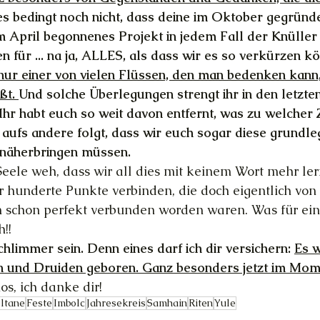
les bedingt noch nicht, dass deine im Oktober gegründ
m April begonnenes Projekt in jedem Fall der Knüller w
en für ... na ja, ALLES, als dass wir es so verkürzen k
 nur einer von vielen Flüssen, den man bedenken kan
ßt. 
Und solche Überlegungen strengt ihr in den letzte
 Ihr habt euch so weit davon entfernt, was zu welcher 
 aufs andere folgt, dass wir euch sogar diese grundle
näherbringen müssen.
 Seele weh, dass wir all dies mit keinem Wort mehr ler
r hunderte Punkte verbinden, die doch eigentlich von
schon perfekt verbunden worden waren. Was für ein
h!!
hlimmer sein. Denn eines darf ich dir versichern: 
Es w
 und Druiden geboren. Ganz besonders jetzt im Mom
os, ich danke dir!
ltane
Feste
Imbolc
Jahresekreis
Samhain
Riten
Yule