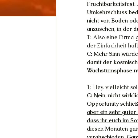
Fruchtbarkeitsfest.
Umkehrschluss bede
nicht von Boden ode
anzusehen, in der d
T: Also eine Firma 
der Einfachheit hal
C: Mehr Sinn würde 
damit der kosmische
Wachstumsphase mit
T: Hey, vielleicht s
C: Nein, nicht wirkl
Opportunity schließ
aber ein sehr guter
dass ihr euch im So
diesen Monaten ganz
verabschieden. Gan