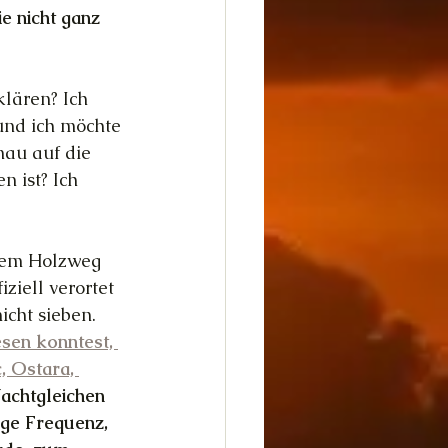
e nicht ganz 
lären? Ich 
und ich möchte 
nau auf die 
 ist? Ich 
 dem Holzweg 
ziell verortet 
icht sieben.
esen konntest, 
, Ostara, 
achtgleichen 
ige Frequenz, 