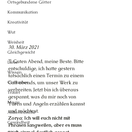
Ortsgebundene Götter
Kommunikation
Kreativität
Wut
Weisheit
30. März 2021
Gleichgewicht
T: Guten Abend, meine Beste. Bitte 
Liebe
entschuldige, ich hatte gestern 
Wissen
tatsächlich einen Termin zu einem 
Call abends, um unser Werk zu 
Cernunnos
verbreiten. Jetzt bin ich überaus 
Trauer
gespannt, was du mir noch von 
Magie
Türen und Angeln erzählen kannst 
und möchtest.
Außerirdische
Zorya: Ich will euch nicht mit 
Gesundheit
Phrasen langweilen, aber es muss 