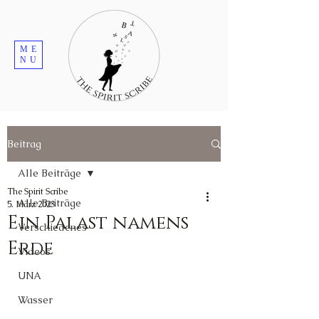
ME
NU
Beitrag
Alle Beiträge
The Spirit Scribe
Alle Beiträge
5. März 2023
Ein Palast namens
Verschiedenes
Erde
Videos
UNA
Wasser