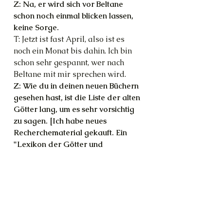
Z: Na, er wird sich vor Beltane 
schon noch einmal blicken lassen, 
keine Sorge.
T: Jetzt ist fast April, also ist es 
noch ein Monat bis dahin. Ich bin 
schon sehr gespannt, wer nach 
Beltane mit mir sprechen wird.
Z: Wie du in deinen neuen Büchern 
gesehen hast, ist die Liste der alten 
Götter lang, um es sehr vorsichtig 
zu sagen. [Ich habe neues 
Recherchematerial gekauft. Ein 
"Lexikon der Götter und 
Dämonen", einen "Atlas der 
Mythologie" und ein Buch über das 
Druidentum zur Zeit der Kelten.]
T: Na ja, die werden ja hoffentlich 
nicht alle bei mir auf der Matte 
stehen irgendwann?!