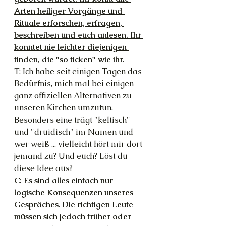
Arten heiliger Vorgänge und 
Rituale erforschen, erfragen, 
beschreiben und euch anlesen. Ihr 
konntet nie leichter diejenigen 
finden, die "so ticken" wie ihr.
T: Ich habe seit einigen Tagen das 
Bedürfnis, mich mal bei einigen 
ganz offiziellen Alternativen zu 
unseren Kirchen umzutun. 
Besonders eine trägt "keltisch" 
und "druidisch" im Namen und 
wer weiß ... vielleicht hört mir dort 
jemand zu? Und euch? Löst du 
diese Idee aus?
C: Es sind alles einfach nur 
logische Konsequenzen unseres 
Gespräches. Die richtigen Leute 
müssen sich jedoch früher oder 