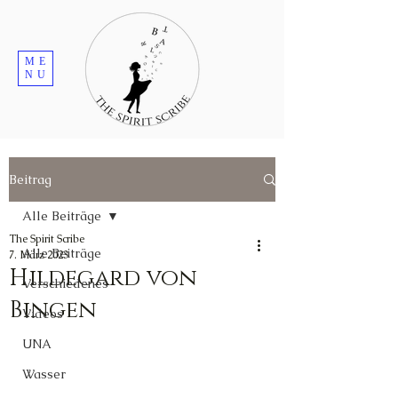
ME
NU
Beitrag
Alle Beiträge
The Spirit Scribe
Alle Beiträge
7. März 2023
Hildegard von
Verschiedenes
Bingen
Videos
UNA
Wasser