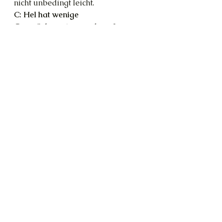
nicht unbedingt leicht.
C: Hel hat wenige 
Gesprächspartner und große 
Lücken zwischen ihnen. Glaub mir, 
sie kann die Pandemie aussitzen.
T: Da gehe ich fest von aus. Ich 
werde mich dennoch bemühen. Bis 
morgen, mein Bester!
Frequenzen
Hel
Kirche
Hildegard von Bingen
Heilerin
Bingen
Cernunnos
Alle ansehen
Aktuelle Beiträge