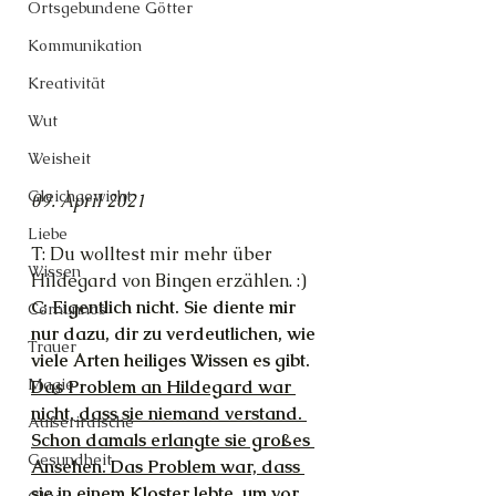
Ortsgebundene Götter
Kommunikation
Kreativität
Wut
Weisheit
Gleichgewicht
09. April 2021
Liebe
T: Du wolltest mir mehr über 
Wissen
Hildegard von Bingen erzählen. :)
C: Eigentlich nicht. Sie diente mir 
Cernunnos
nur dazu, dir zu verdeutlichen, wie 
Trauer
viele Arten heiliges Wissen es gibt. 
Magie
Das Problem an Hildegard war 
nicht, dass sie niemand verstand. 
Außerirdische
Schon damals erlangte sie großes 
Gesundheit
Ansehen. Das Problem war, dass 
sie in einem Kloster lebte, um vor 