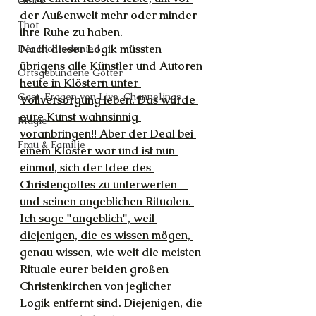
Glück
der Außenwelt mehr oder minder 
Thot
ihre Ruhe zu haben.
Nach dieser Logik müssten 
Der Lichtschmied
übrigens alle Künstler und Autoren 
Ortsgebundene Götter
heute in Klöstern unter 
Gast-Fragen von Live-Channelings
Vollversorgung leben. Das würde 
eure Kunst wahnsinnig 
Magie
voranbringen!! Aber der Deal bei 
Frau & Familie
einem Kloster war und ist nun 
einmal, sich der Idee des 
Christengottes zu unterwerfen – 
und seinen angeblichen Ritualen. 
Ich sage "angeblich", weil 
diejenigen, die es wissen mögen, 
genau wissen, wie weit die meisten 
Rituale eurer beiden großen 
Christenkirchen von jeglicher 
Logik entfernt sind. Diejenigen, die 