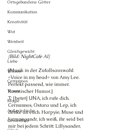
Ortsgebundene Götter
Kommunikation
Kreativität
Wut
Weisheit
Gleichgewicht
[Bild: NightCafe AI]
Liebe
[Musik in der Zufallsauswahl: 
Wissen
»Voice in my head« von Amy Lee. 
Cernunnos
Perfekt passend, wie immer. 
Kosmischer Humor.]
Trauer
T: [betet] UNA, ich rufe dich. 
Magie
Cernunnos, Ostara und Lep, ich 
Außerirdische
denke an euch. Harpyie, Muse und 
Jormungandr, ich weiß, ihr seid bei 
Gesundheit
mir bei jedem Schritt. Lillysander, 