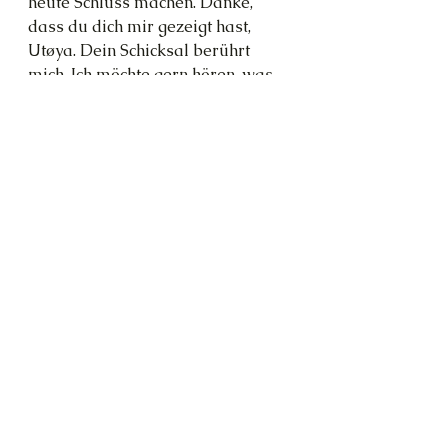
heute Schluss machen. Danke, 
dass du dich mir gezeigt hast, 
Utøya. Dein Schicksal berührt 
mich. Ich möchte gern hören, was 
du zu sagen hast. Bitte sei jedoch 
nicht allzu böse, wenn ich nicht 
jeden Tag Zeit zur Seite setzen 
kann. Du kennst das von meinen 
bisherigen Arbeiten. Leben ist 
sehr aufreibend und anstrengend. 
Dennoch möchte ich dich ehren. 
Unser Vertrag steht. Du 
bekommst deine Zeit, und ich bin 
gespannt auf deine Geschichte.
[Musik: »Pilgrims on a Long 
Journey«, Child of Light 
Soundtrack. Ein todtrauriges 
Klavierstück, das mich fast immer 
zu Tränen rührt. So auch heute.]