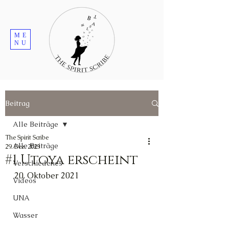
ME
NU
Beitrag
Alle Beiträge
The Spirit Scribe
Alle Beiträge
29. Dez. 2023
#1 Utoya erscheint
Verschiedenes
20. Oktober 2021
Videos
UNA
Wasser