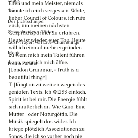
Glück
Elfen und mein Meister, niemals 
könnte ich euch vergessen. White, 
Thot
lieber Council of Colours, ich rufe 
Der Lichtschmied
euch, um meinen nächsten 
Ortsgebundene Götter
Gesprächspartner zu erfahren. 
Heute ist wieder euer Tag. Heute 
Gast-Fragen von Live-Channelings
will ich einmal mehr ergründen, 
Magie
zu wem mich mein Talent führen 
kann, wenn ich mich öffne.
Frau & Familie
[London Grammar, »Truth is a 
beautiful thing«]
T: [fängt an zu weinen wegen des 
genialen Texts. Ich WEISS einfach, 
Spirit ist bei mir. Die Energie fühlt 
sich mütterlich an. Wie Gaia. Eine 
Mutter- oder Naturgöttin. Die 
Musik spiegelt das wider. Ich 
kriege plötzlich Assoziationen zu 
Songs, die ich so vorher noch nie 