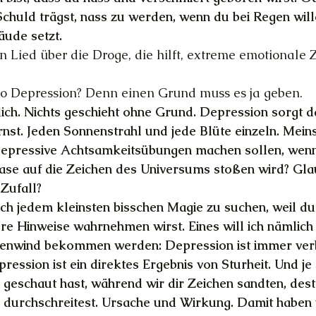
Schuld trägst, nass zu werden, wenn du bei Regen will
ude setzt.
Ein Lied über die Droge, die hilft, extreme emotionale
lso Depression? Denn einen Grund muss es ja geben.
ich. Nichts geschieht ohne Grund. Depression sorgt d
nst. Jeden Sonnenstrahl und jede Blüte einzeln. Meinst
s Depressive Achtsamkeitsübungen machen sollen, wen
ase auf die Zeichen des Universums stoßen wird? Glau
Zufall?
ach jedem kleinsten bisschen Magie zu suchen, weil du
re Hinweise wahrnehmen wirst. Eines will ich nämlich
enwind bekommen werden: Depression ist immer ver
ression ist ein direktes Ergebnis von Sturheit. Und je 
 geschaut hast, während wir dir Zeichen sandten, desto
u durchschreitest. Ursache und Wirkung. Damit haben 