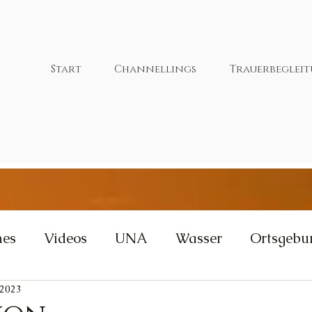
Start
Channellings
Trauerbeglei
nes
Videos
UNA
Wasser
Ortsgebu
 2023
tivität
Wut
Weisheit
Gleichgewicht