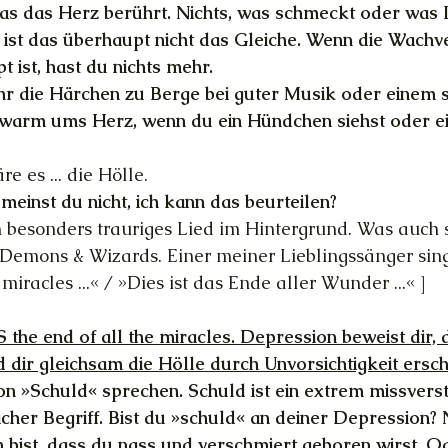
, was das Herz berührt. Nichts, was schmeckt oder was
ist das überhaupt nicht das Gleiche. Wenn die Wachv
 ist, hast du nichts mehr.
ehr die Härchen zu Berge bei guter Musik oder einem
t warm ums Herz, wenn du ein Hündchen siehst oder e
re es ... die Hölle.
meinst du nicht, ich kann das beurteilen?
in besonders trauriges Lied im Hintergrund. Was auch 
emons & Wizards. Einer meiner Lieblingssänger singt
 miracles ...« / »Dies ist das Ende aller Wunder ...« ]
S the end of all the miracles. Depression beweist dir, 
dir gleichsam die Hölle durch Unvorsichtigkeit ersch
 von »Schuld« sprechen. Schuld ist ein extrem missvers
cher Begriff. Bist du »schuld« an deiner Depression? 
 bist, dass du nass und verschmiert geboren wirst. O