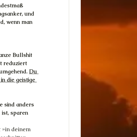
indestmaß 
ungsanker, und 
rd, wenn man 
anze Bullshit 
t reduziert 
 umgehend. 
Du 
n die geistige 
e sind anders 
ist, sparen 
t »in deinem 