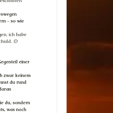
geschnitten 
Deswegen 
rn – so wie 
gen, ich habe 
huld. :D 
egenteil einer 
ch zwar keinem 
nnst du rund 
daran 
wie du, sondern 
hts, was noch 