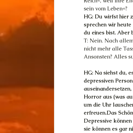
Reich«, weil ihre En
sein vom Leben«?
HG: Du wirfst hier 
sprechen wir heute 
du eines bist. Aber 
T: Nein. Nach allem
nicht mehr alle Tas
Ansonsten? Alles su
HG: Na siehst du, es
depressiven Person
auseinandersetzen, 
Horror aus (was auc
um die Uhr lausche
erfreuen.Das Schön
Depressive können al
sie können es gar ni