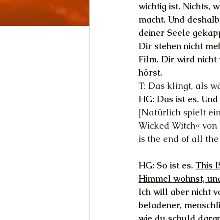
wichtig ist. Nichts
macht. Und deshalb 
deiner Seele gekappt
Dir stehen nicht m
Film. Dir wird nich
hörst.
T: Das klingt, als wä
HG: Das ist es. Und 
[Natürlich spielt e
Wicked Witch« von D
is the end of all the
HG: So ist es. 
This I
Himmel wohnst, und 
Ich will aber nicht
beladener, menschli
wie du schuld daran