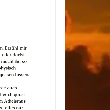
. Erzähl mir 
 oder darfst.
 macht ihn so 
physisch 
gessen lassen. 
sie euch 
t euch quasi 
hem Atheismus 
t alles nur 