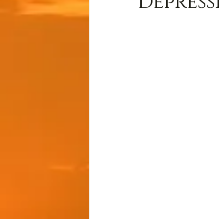
Depress
Wissen
Cernunnos
Thot
Der Lichtschmi
Gast-Fragen von Live-C