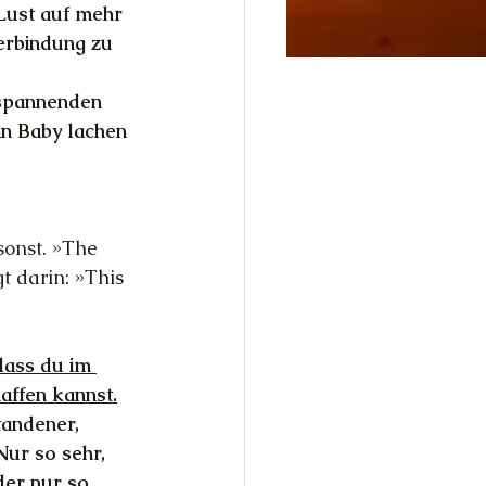
 Lust auf mehr 
erbindung zu 
 spannenden 
in Baby lachen 
sonst. »The 
 darin: »This 
dass du im 
affen kannst.
tandener, 
Nur so sehr, 
der nur so 