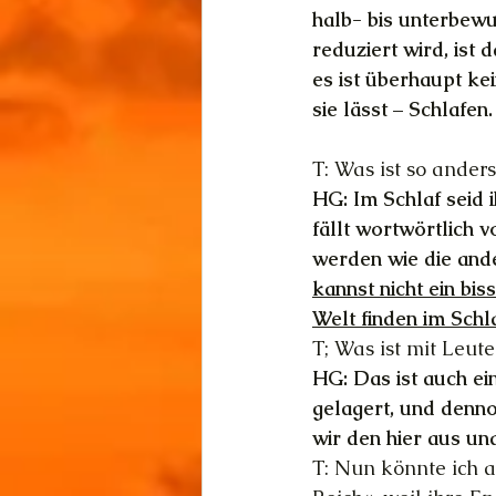
halb- bis unterbewu
reduziert wird, ist 
es ist überhaupt ke
sie lässt – Schlafen.
T: Was ist so ander
HG: Im Schlaf seid 
fällt wortwörtlich 
werden wie die ande
kannst nicht ein bis
Welt finden im Schla
T; Was ist mit Leut
HG: Das ist auch ei
gelagert, und denno
wir den hier aus u
T: Nun könnte ich a