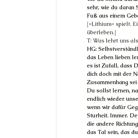
sehr, wie du daran 
Fuß aus einem Gebä
[»Lithium« spielt. 
überleben.]
T: Was lehrt uns a
HG: Selbstverständl
das Leben lieben ler
es ist Zufall, das
dich doch mit der N
Zusammenhang sei 
Du sollst lernen, n
endlich wieder unse
wenn wir dafür Geg
Sturheit. Immer. Dep
die andere Richtung
das Tal sein, das d