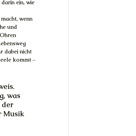
 darin ein, wie 
 macht, wenn 
he und 
 Ohren 
Lebensweg 
 dabei nicht 
 Seele kommt – 
eis. 
g, was 
 der 
r Musik 