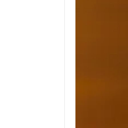
dheit
Glück