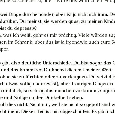
ergie so schlecht ist, oder? Wäre das wirklich ein »ab
zwei Dinge durcheinander, aber ist ja nicht schlimm. 
darüber. Du meinst, sie werden quasi zu meinen Kinde
bist du depressiv?
, was ich weiß, geht es mir prächtig. Viele würden sa
sen im Schrank, aber das ist ja irgendwie auch eure Sc
per.
 gibt also deutliche Unterschiede. Du bist sogar das G
 und das kommt so: Du kannst dich mit meiner Welt 
ohne sie zu fürchten oder zu verleugnen. Du setzt di
h etwas völlig anderes ist), aber traurigen Dingen ka
n und dich, so schräg das manchen vorkommt, sogar 
e und Nötige an der Dunkelheit sehen.
l dies nicht. Nicht nur, weil sie nicht so gepolt sind 
cht mehr. Dieser Teil ist mit abgeschnitten. Es gibt nic