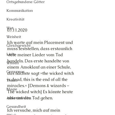
Ortsgebundene Götter
Kommunikation
Kreativität
Wut
03.11.2020
Weisheit
Ich warte auf mein Placement und 
Gleichgewicht
muss feststellen, dass erstaunlich 
Liebe
viele meiner Lieder vom Tod 
handeln. Das erste handelte von 
Wissen
einem Amoklauf an einer Schule, 
Cernunnos
das nächste sagt »the wicked witch 
is dead, this is the end of all the 
Trauer
miracles.« [Demons & wizards – 
Magie
The wicked witch] Es könnte heute 
also um den Tod gehen.
Außerirdische
Gesundheit
Ich versuche, mich auf mein 