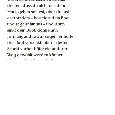
deuten, dass du nicht aus dem 
Haus gehen solltest, aber du tust 
es trotzdem – besteigst dein Boot 
und segelst hinaus – und dann 
sinkt dein Boot, dann kann 
Jormungandr zwar sagen, er hätte 
das Boot versenkt, aber in jedem 
Schritt vorher hätte ein anderer 
Weg gewählt werden können. 
Meistens legt ihr euch diese 
Zeichen sogar SELBST in den 
Weg. Es kommt kein Geist oder 
Wesen von außen und arbeitet dir 
diese Zeichen zu, das ist ein 
Mythos. Es schwirren nicht überall 
Heinzelmännchen und Feen herum 
– die wüssten gar nicht, was sie 
*genau* tun sollen! Deine Seele 