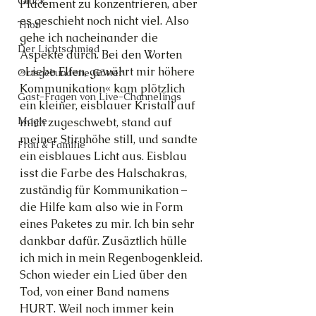
Glück
Placement zu konzentrieren, aber 
es geschieht noch nicht viel. Also 
Thot
gehe ich nacheinander die 
Der Lichtschmied
Aspekte durch. Bei den Worten 
»Liebe Elfen, gewährt mir höhere 
Ortsgebundene Götter
Kommunikation« kam plötzlich 
Gast-Fragen von Live-Channelings
ein kleiner, eisblauer Kristall auf 
Magie
mich zugeschwebt, stand auf 
meiner Stirnhöhe still, und sandte 
Frau & Familie
ein eisblaues Licht aus. Eisblau 
isst die Farbe des Halschakras, 
zuständig für Kommunikation – 
die Hilfe kam also wie in Form 
eines Paketes zu mir. Ich bin sehr 
dankbar dafür. Zusäztlich hülle 
ich mich in mein Regenbogenkleid.
Schon wieder ein Lied über den 
Tod, von einer Band namens 
HURT. Weil noch immer kein 