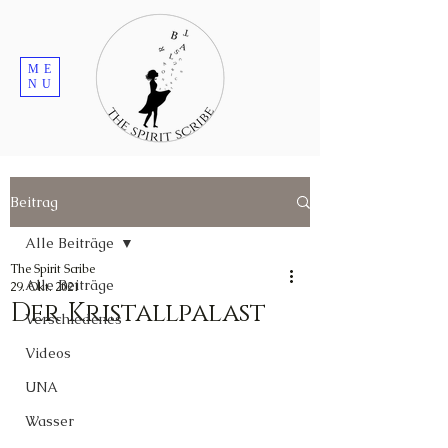
ME
NU
Beitrag
Alle Beiträge
The Spirit Scribe
Alle Beiträge
29. Okt. 2021
Der Kristallpalast
Verschiedenes
Videos
UNA
Wasser