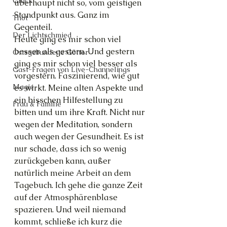
Glück
überhaupt nicht so, vom geistigen 
Standpunkt aus. Ganz im 
Thot
Gegenteil.
Der Lichtschmied
Heute ging es mir schon viel 
besser als gestern. Und gestern 
Ortsgebundene Götter
ging es mir schon viel besser als 
Gast-Fragen von Live-Channelings
vorgestern. Faszinierend, wie gut 
Magie
es wirkt. Meine alten Aspekte und 
ein bisschen Hilfestellung zu 
Frau & Familie
bitten und um ihre Kraft. Nicht nur 
wegen der Meditation, sondern 
auch wegen der Gesundheit. Es ist 
nur schade, dass ich so wenig 
zurückgeben kann, außer 
natürlich meine Arbeit an dem 
Tagebuch. Ich gehe die ganze Zeit 
auf der Atmosphärenblase 
spazieren. Und weil niemand 
kommt, schließe ich kurz die 