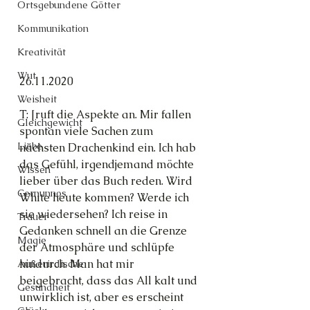
Ortsgebundene Götter
Kommunikation
Kreativität
Wut
26.11.2020
Weisheit
T: [ruft die Aspekte an. Mir fallen 
Gleichgewicht
spontan viele Sachen zum 
Liebe
nächsten Drachenkind ein. Ich hab 
das Gefühl, irgendjemand möchte 
Wissen
lieber über das Buch reden. Wird 
Cernunnos
White heute kommen? Werde ich 
sie wiedersehen? Ich reise in 
Trauer
Gedanken schnell an die Grenze 
Magie
der Atmosphäre und schlüpfe 
hindurch. Man hat mir 
Außerirdische
beigebracht, dass das All kalt und 
Gesundheit
unwirklich ist, aber es erscheint 