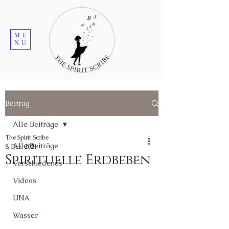
ME
NU
Beitrag
Alle Beiträge
The Spirit Scribe
Alle Beiträge
8. Dez. 2021
Spirituelle Erdbeben
Verschiedenes
Videos
UNA
Wasser