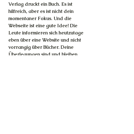
Verlag druckt ein Buch. Es ist 
hilfreich, aber es ist nicht dein 
momentaner Fokus. Und die 
Webseite ist eine gute Idee! Die 
Leute informieren sich heutzutage 
eben über eine Website und nicht 
vorrangig über Bücher. Deine 
Überlegungen sind und bleiben 
richtig. Sie sind so lange gereift, 
dass sie jetzt wirklich an einem 
guten Punkt sind. Ab hier ist es 
technisch machbar, bezahlbar und 
umsetzbar.
[Sie zeigt mir ein paar Webseiten-
Spielereien, die schön wären oder 
sinnvoll. Ich hoffe, ich kann das 
alles finden und 
zusammentragen, so dass die 
Seite dann stimmig ist. Es wird 