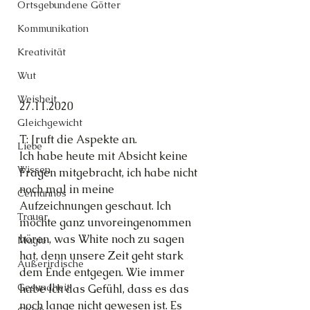
Ortsgebundene Götter
Kommunikation
Kreativität
Wut
Weisheit
27.11.2020
Gleichgewicht
T: [ruft die Aspekte an.
Liebe
Ich habe heute mit Absicht keine 
Wissen
Fragen mitgebracht, ich habe nicht 
noch mal in meine 
Cernunnos
Aufzeichnungen geschaut. Ich 
Trauer
möchte ganz unvoreingenommen 
hören, was White noch zu sagen 
Magie
hat, denn unsere Zeit geht stark 
Außerirdische
dem Ende entgegen. Wie immer 
Gesundheit
habe ich das Gefühl, dass es das 
noch lange nicht gewesen ist. Es 