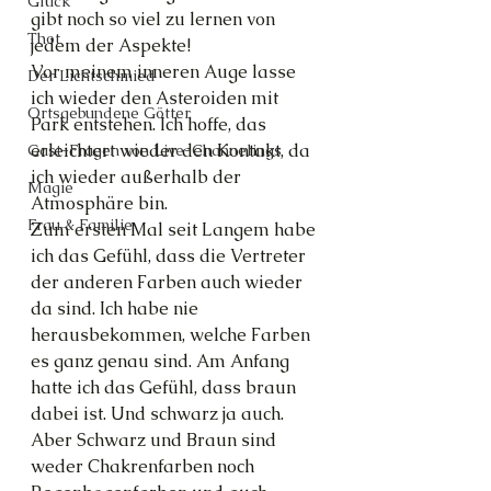
Glück
gibt noch so viel zu lernen von 
Thot
jedem der Aspekte!
Vor meinem inneren Auge lasse 
Der Lichtschmied
ich wieder den Asteroiden mit 
Ortsgebundene Götter
Park entstehen. Ich hoffe, das 
erleichtert wieder den Kontakt, da 
Gast-Fragen von Live-Channelings
ich wieder außerhalb der 
Magie
Atmosphäre bin.
Frau & Familie
Zum ersten Mal seit Langem habe 
ich das Gefühl, dass die Vertreter 
der anderen Farben auch wieder 
da sind. Ich habe nie 
herausbekommen, welche Farben 
es ganz genau sind. Am Anfang 
hatte ich das Gefühl, dass braun 
dabei ist. Und schwarz ja auch. 
Aber Schwarz und Braun sind 
weder Chakrenfarben noch 