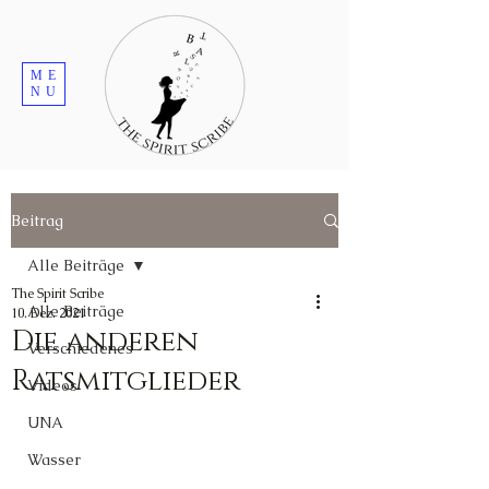
ME
NU
Beitrag
Alle Beiträge
The Spirit Scribe
Alle Beiträge
10. Dez. 2021
Die anderen
Verschiedenes
Ratsmitglieder
Videos
UNA
Wasser