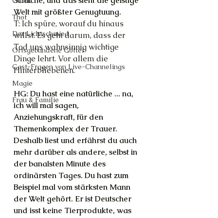
Schliche, und das sieht die geistige 
Glück
Welt mit größter Genugtuung.
Thot
T: Ich spüre, worauf du hinaus 
Der Lichtschmied
willst. Es geht darum, dass der 
Tod uns wahnsinnig wichtige 
Ortsgebundene Götter
Dinge lehrt. Vor allem die 
Gast-Fragen von Live-Channelings
Hinterbliebenen.
Magie
HG: Du hast eine natürliche ... na, 
Frau & Familie
ich will mal sagen, 
Anziehungskraft, für den 
Themenkomplex der Trauer. 
Deshalb liest und erfährst du auch 
mehr darüber als andere, selbst in 
der banalsten Minute des 
ordinärsten Tages. Du hast zum 
Beispiel mal vom stärksten Mann 
der Welt gehört. Er ist Deutscher 
und isst keine Tierprodukte, was 