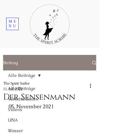
ME
NU
Beitrag
Alle Beiträge
The Spirit Scribe
Alle Beiträge
11. Juli 2022
Der Sensenmann
Verschiedenes
05. November 2021
Videos
UNA
Wasser