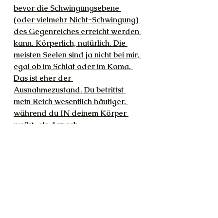
bevor die Schwingungsebene 
(oder vielmehr Nicht-Schwingung) 
des Gegenreiches erreicht werden 
kann. Körperlich, natürlich. Die 
meisten Seelen sind ja nicht bei mir, 
egal ob im Schlaf oder im Koma. 
Das ist eher der 
Ausnahmezustand. Du betrittst 
mein Reich wesentlich häufiger, 
während du IN deinem Körper 
weilst, als danach.
T: Lass uns bitte unbedingt 
morgen hier weitermachen, ja? Ich 
habe so viele Fragen zum Thema 
Depression etc. Zu Hormonen, die 
Emotion bedingen und uns 
langfristig in die Tiefe zerren 
können.