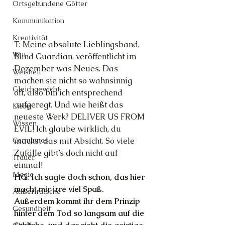
Ortsgebundene Götter
Kommunikation
Kreativität
T: Meine absolute Lieblingsband, 
Wut
Blind Guardian, veröffentlicht im 
Dezember was Neues. Das 
Weisheit
machen sie nicht so wahnsinnig 
Gleichgewicht
oft, also bin ich entsprechend 
aufgeregt. Und wie heißt das 
Liebe
neueste Werk? DELIVER US FROM 
Wissen
EVIL! Ich glaube wirklich, du 
Cernunnos
machst das mit Absicht. So viele 
Zufälle gibt’s doch nicht auf 
Trauer
einmal!
Magie
HG: Ich sagte doch schon, das hier 
macht mir irre viel Spaß. 
Außerirdische
Außerdem kommt ihr dem Prinzip 
Gesundheit
hinter dem Tod so langsam auf die 