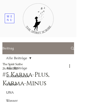
ME
NU
Beitrag
Alle Beiträge
The Spirit Scribe
Alle Beiträge
26. Mai 2023
#5 Karma-Plus,
Verschiedenes
Karma-Minus
Videos
UNA
Wasser