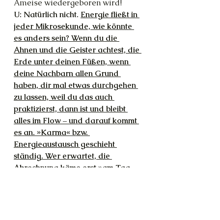
Ameise wiedergeboren wird!
U: Natürlich nicht. 
Energie fließt in 
jeder Mikrosekunde, wie könnte 
es anders sein? Wenn du die 
Ahnen und die Geister achtest, die 
Erde unter deinen Füßen, wenn 
deine Nachbarn allen Grund 
haben, dir mal etwas durchgehen 
zu lassen, weil du das auch 
praktizierst, dann ist und bleibt 
alles im Flow – und darauf kommt 
es an. »Karma« bzw. 
Energieaustausch geschieht 
ständig. Wer erwartet, die 
Abrechnung käme erst »am Tag 
des jüngsten Gerichts« und nett 
müsse man ohnehin nur zu 
Anhängern der eigenen Religion, 
Nation und Hautfarbe sein, der 