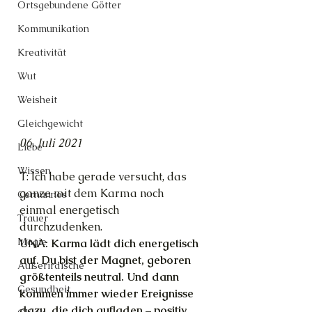
Ortsgebundene Götter
Kommunikation
Kreativität
Wut
Weisheit
Gleichgewicht
06. Juli 2021
Liebe
Wissen
T: Ich habe gerade versucht, das 
ganze mit dem Karma noch 
Cernunnos
einmal energetisch 
Trauer
durchzudenken.
Magie
UNA: Karma lädt dich energetisch 
auf. Du bist der Magnet, geboren 
Außerirdische
größtenteils neutral. Und dann 
Gesundheit
kommen immer wieder Ereignisse 
dazu, die dich aufladen – positiv 