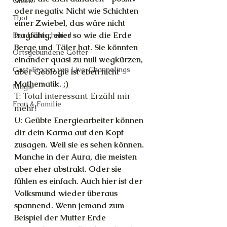
Glück
oder negativ. Nicht wie Schichten 
Thot
einer Zwiebel, das wäre nicht 
tragfähig, eher so wie die Erde 
Der Lichtschmied
Berge und Täler hat. Sie könnten 
Ortsgebundene Götter
einander quasi zu null wegkürzen, 
Gast-Fragen von Live-Channelings
aber Geologie ist eben nicht 
Mathematik. ;)
Magie
T: Total interessant. Erzähl mir 
Frau & Familie
mehr!
U: Geübte Energiearbeiter können 
dir dein Karma auf den Kopf 
zusagen. Weil sie es sehen können. 
Manche in der Aura, die meisten 
aber eher abstrakt. Oder sie 
fühlen es einfach. Auch hier ist der 
Volksmund wieder überaus 
spannend. Wenn jemand zum 
Beispiel der Mutter Erde 