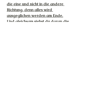
die eine und nicht in die andere 
Richtung, denn alles wird 
ausgeglichen werden am Ende.
Und gleichsam siehst du daran die 
unerfüllbare Utopie, denn da du 
selbst ebenfalls auf dem Gitternetz 
sitzt, sorgst du automatisch und 
vollkommen unbewusst selbst 
jeden Tag für ausgleichende 
Maßnahmen. Ganz selten 
bemerkst du es mal, die meiste Zeit 
nicht. Ihr wärt völlig überfordert, 
wenn ihr wüsstet, an welchem 
Prozess ihr in jedem einzelnen 
Moment teilnehmt. Es ist einfach 
nicht nötig, ihr habt andere 
Aufgaben. Ich darf dir jedoch 
versichern, dass deine Position auf 