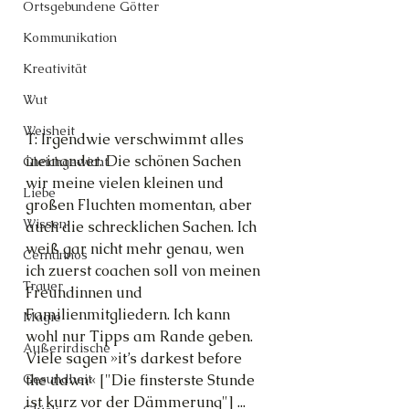
Ortsgebundene Götter
Kommunikation
Kreativität
Wut
Weisheit
T: Irgendwie verschwimmt alles 
ineinander. Die schönen Sachen 
Gleichgewicht
wir meine vielen kleinen und 
Liebe
großen Fluchten momentan, aber 
Wissen
auch die schrecklichen Sachen. Ich 
weiß gar nicht mehr genau, wen 
Cernunnos
ich zuerst coachen soll von meinen 
Trauer
Freundinnen und 
Familienmitgliedern. Ich kann 
Magie
wohl nur Tipps am Rande geben. 
Außerirdische
Viele sagen »it’s darkest before 
the dawn« ["Die finsterste Stunde 
Gesundheit
ist kurz vor der Dämmerung"] ... 