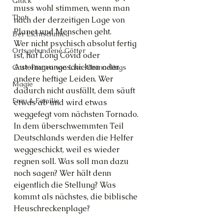
Glück
muss wohl stimmen, wenn man 
Thot
nach der derzeitigen Lage von 
Planet und Menschen geht.
Der Lichtschmied
Wer nicht psychisch absolut fertig 
Ortsgebundene Götter
ist, hat Long Covid oder 
Autoimmungeschichten oder 
Gast-Fragen von Live-Channelings
andere heftige Leiden. Wer 
Magie
dadurch nicht ausfällt, dem säuft 
Frau & Familie
etwas ab und wird etwas 
weggefegt vom nächsten Tornado. 
In dem überschwemmten Teil 
Deutschlands werden die Helfer 
weggeschickt, weil es wieder 
regnen soll. Was soll man dazu 
noch sagen? Wer hält denn 
eigentlich die Stellung? Was 
kommt als nächstes, die biblische 
Heuschreckenplage?