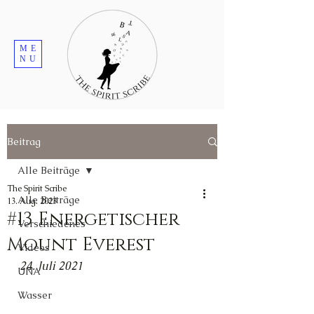
ME
NU
Beitrag
Alle Beiträge
The Spirit Scribe
Alle Beiträge
13. Aug. 2023
#13 Energetischer
Verschiedenes
Mount Everest
Videos
24. Juli 2021
UNA
Wasser