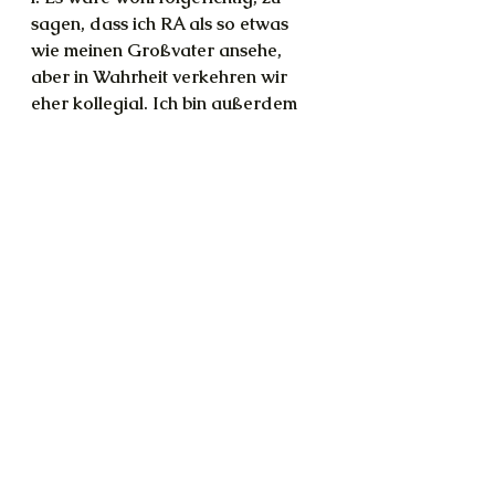
sagen, dass ich RA als so etwas 
wie meinen Großvater ansehe, 
aber in Wahrheit verkehren wir 
eher kollegial. Ich bin außerdem 
weiter aufgestiegen, seit diese 
Aufstellungen gemacht wurden. Es 
ist ja auch schon eine ganze Weile 
her. ;) 
Ich bin energetisch weniger 
weit von RA entfernt, als die alten 
Schriften mir zugestehen wollen. 
Da du noch nicht besonders tief in 
die »densities« eingestiegen bist, ist 
es müßig, die Sache hier weiter 
auszuführen. Und mal ganz 
nebenbei hat sich die geistige Welt 
seit Erscheinen des RA-Materials 
ebenfalls weiter gedreht, so leid es 
mir tut. Selbst 
diese
 Informationen 