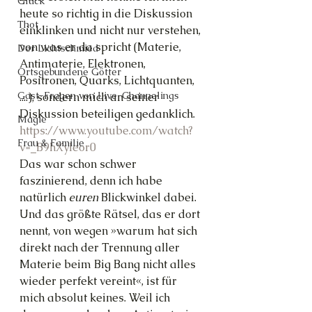
Glück
heute so richtig in die Diskussion 
Thot
einklinken und nicht nur verstehen, 
von was er da spricht (Materie, 
Der Lichtschmied
Antimaterie, Elektronen, 
Ortsgebundene Götter
Positronen, Quarks, Lichtquanten, 
Gast-Fragen von Live-Channelings
....), sondern mich an seiner 
Diskussion beteiligen gedanklich.
Magie
https://www.youtube.com/watch?
Frau & Familie
v=_B9hXyleor0
Das war schon schwer 
faszinierend, denn ich habe 
natürlich 
euren
 Blickwinkel dabei. 
Und das größte Rätsel, das er dort 
nennt, von wegen »warum hat sich 
direkt nach der Trennung aller 
Materie beim Big Bang nicht alles 
wieder perfekt vereint«, ist für 
mich absolut keines. Weil ich 