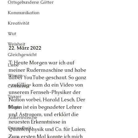
Ortsgebundene Götter
Kommunikation
Kreativität
Wut
Weisheit
22. März 2022
Gleichgewicht
T: Heute Morgen war ich auf 
Liebe
meiner Rudermaschine und habe 
Wissen
dabei YouTube geschaut. So ganz 
»zufällig« kam da ein Video von 
Cernunnos
unserem Fernseh-Physiker der 
Trauer
Nation vorbei, Harald Lesch. Der 
Mann ist ein begnadeter Lehrer 
Magie
und Astronom, und erklärt die 
Außerirdische
neuesten Erkenntnisse in 
Gesundheit
Quantenphysik und Co. für Laien. 
Zum ersten Mal konnte ich mich 