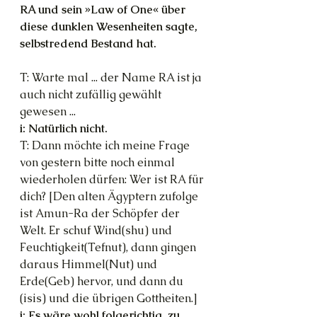
RA und sein »Law of One« über 
diese dunklen Wesenheiten sagte, 
selbstredend Bestand hat.
T: Warte mal ... der Name RA ist ja 
auch nicht zufällig gewählt 
gewesen ...
i: Natürlich nicht.
T: Dann möchte ich meine Frage 
von gestern bitte noch einmal 
wiederholen dürfen: Wer ist RA für 
dich? [Den alten Ägyptern zufolge 
ist Amun-Ra der Schöpfer der 
Welt. Er schuf Wind(shu) und 
Feuchtigkeit(Tefnut), dann gingen 
daraus Himmel(Nut) und 
Erde(Geb) hervor, und dann du 
(isis) und die übrigen Gottheiten.]
i: Es wäre wohl folgerichtig, zu 