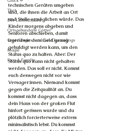
Glück
technischen Geräten umgeben 
Thot
sind, die ihnen die Arbeit an Ort 
und Stelle ermöglichen würde. Das 
Der Lichtschmied
Kinder morgens abgeben und 
Ortsgebundene Götter
Senioren abschieben, damit 
irgendwie dem Geld genug 
Gast-Fragen von Live-Channelings
gehuldigt werden kann, um den 
Magie
Status quo zu halten. Aber: Der 
Frau & Familie
Status quo kann nicht gehalten 
werden. Das soll er nicht. Kommt 
euch deswegen nicht vor wie 
Versager:innen. Niemand kommt 
gegen die Zeitqualität an. Du 
kommst nicht dagegen an, dass 
dein Haus von der großen Flut 
hinfort gerissen wurde und du 
plötzlich forcierterweise extrem 
minimalistisch lebst. Du kommst 