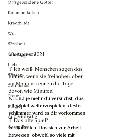
Ortsgebundene Götter
Kommunikation
Kreativität
Wut
Weisheit
10. August 2021
Gleichgewicht
Liebe
T: Ich weiß, Menschen sagen das 
Wissen
immer, wenn sie freihaben, aber 
im Moment rennen die Tage 
Cernunnos
davon wie Minuten.
Trauer
N: Und je mehr du versuchst, das 
alte Spiel weiterzuspielen, desto 
Magie
schlimmer wird es dir vorkommen.
Außerirdische
T: Das alte Spiel?
Gesundheit
N: Natürlich. Das sich zur Arbeit 
bewegen, obwohl so viele mit 