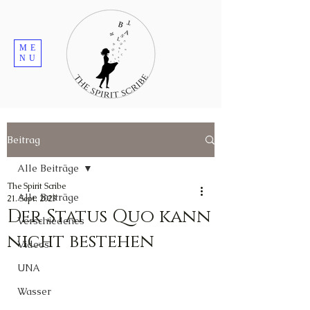
ME
NU
Beitrag
Alle Beiträge
The Spirit Scribe
Alle Beiträge
21. Sept. 2023
Der Status Quo kann
Verschiedenes
nicht bestehen
Videos
UNA
Wasser