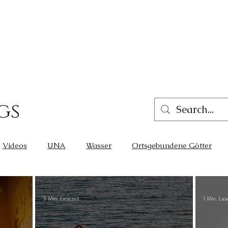
gs
Videos
UNA
Wasser
Ortsgebundene Götter
eit
Gleichgewicht
Liebe
Wissen
Cernunnos
3 Min. Lesezeit
1 Min. Les
Glück
Thot
Der Lichtschmied
Ortsgebunden