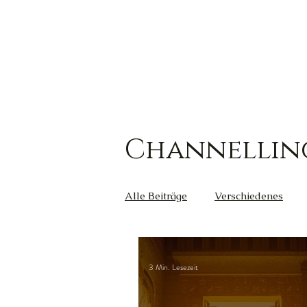
Channellin
Alle Beiträge
Verschiedenes
Kreativität
Wut
Weish
3 Min. Lesezeit
Außerirdische
Gesundheit