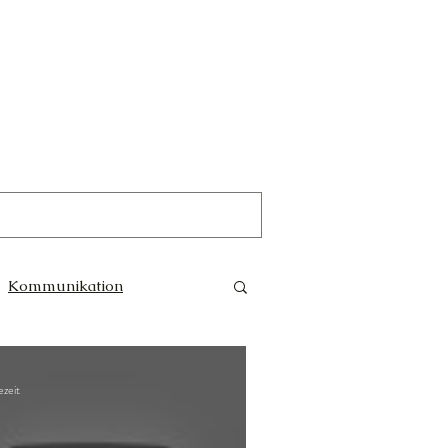
Kommunikation
Trauer
Magie
ezeit
e Götter