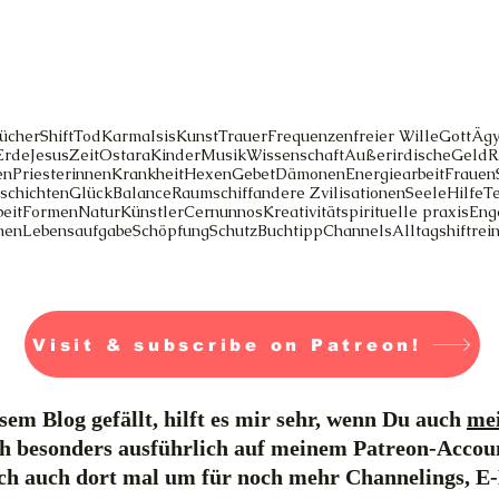
ücher
Shift
Tod
Karma
Isis
Kunst
Trauer
Frequenzen
freier Wille
Gott
Ägy
Erde
Jesus
Zeit
Ostara
Kinder
Musik
Wissenschaft
Außerirdische
Geld
R
en
Priesterinnen
Krankheit
Hexen
Gebet
Dämonen
Energiearbeit
Frauen
schichten
Glück
Balance
Raumschiff
andere Zvilisationen
Seele
Hilfe
T
eit
Formen
Natur
Künstler
Cernunnos
Kreativität
spirituelle praxis
Eng
men
Lebensaufgabe
Schöpfung
Schutz
Buchtipp
Channels
Alltag
shift
rei
Visit & subscribe on Patreon!
em Blog gefällt, hilft es mir sehr, wenn Du auch
mei
h besonders ausführlich auf meinem Patreon-Accou
ich auch dort mal um für noch mehr Channelings, E