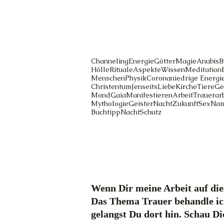
Channeling
Energie
Götter
Magie
Anubis
B
Hölle
Rituale
Aspekte
Wissen
Meditation
Menschen
Physik
Corona
niedrige Energi
Christentum
Jenseits
Liebe
Kirche
Tiere
Ge
Mond
Gaia
Manifestieren
Arbeit
Trauerarb
Mythologie
Geister
Nacht
Zukunft
Sex
Na
Buchtipp
Nacht
Schutz
Wenn Dir meine Arbeit auf dies
Das Thema Trauer behandle ic
gelangst Du dort hin. Schau D