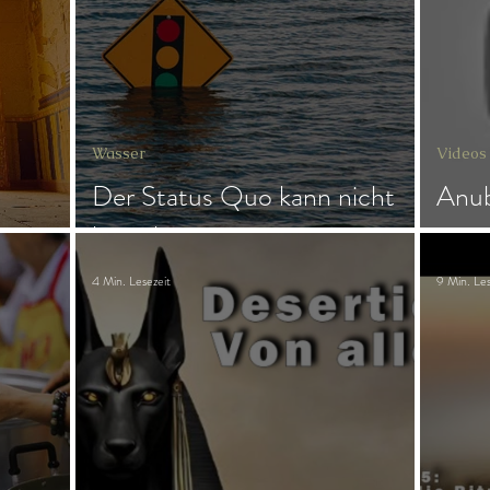
ngs
Magie
Frau & Familie
Wasser
Videos
Der Status Quo kann nicht
Anub
heute
bestehen
para
4 Min. Lesezeit
9 Min. Les