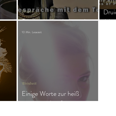
Cernun
Drui
Trauer
Das Loch, das du hinterlässt
Jahr
10 Min. Lesezeit
Weisheit
Einige Worte zur heiß
ersehnten Impfung