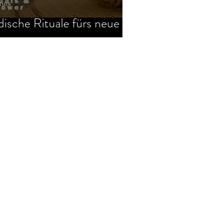
nos
dische Rituale fürs neue