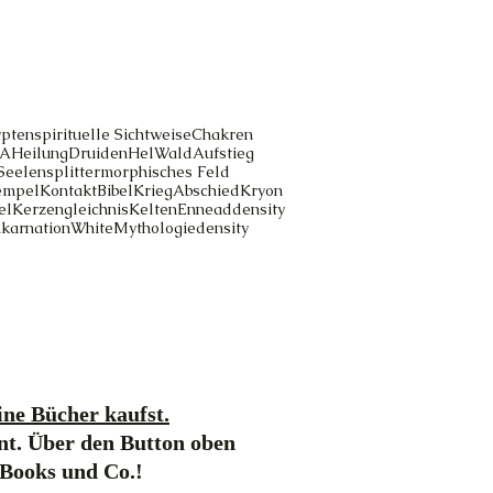
pten
spirituelle Sichtweise
Chakren
A
Heilung
Druiden
Hel
Wald
Aufstieg
Seelensplitter
morphisches Feld
empel
Kontakt
Bibel
Krieg
Abschied
Kryon
el
Kerzengleichnis
Kelten
Ennead
density
nkarnation
White
Mythologie
density
ne Bücher kaufst.
nt. Über den Button oben
-Books und Co.!