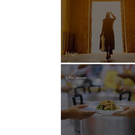
Gast-Fragen von Live-Channeli
Magie
Channeln früher und 
3 Min. Lesezeit