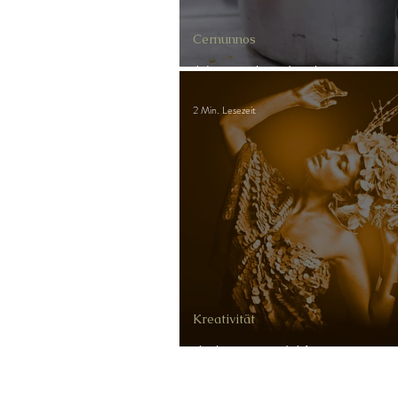
Cernunnos
Mangelgedanken
2 Min. Lesezeit
Kreativität
Arbeit und Kreativität