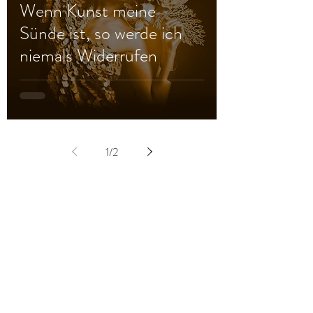
Wenn Kunst meine
Sünde ist, so werde ich
niemals Widerrufen
1
/
2