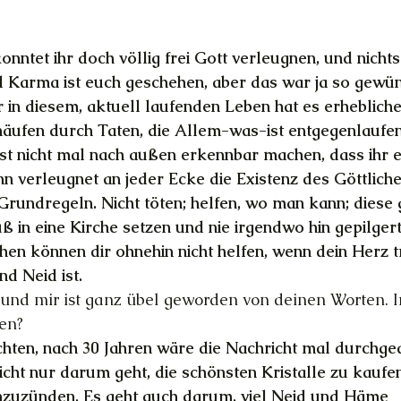
konntet ihr doch völlig frei Gott verleugnen, und nichts
l Karma ist euch geschehen, aber das war ja so gewün
in diesem, aktuell laufenden Leben hat es erhebliche
ufen durch Taten, die Allem-was-ist entgegenlaufen,
st nicht mal nach außen erkennbar machen, dass ihr 
n verleugnet an jeder Ecke die Existenz des Göttliche
Grundregeln. Nicht töten; helfen, wo man kann; diese
 in eine Kirche setzen und nie irgendwo hin gepilgert 
en können dir ohnehin nicht helfen, wenn dein Herz t
d Neid ist.
t, und mir ist ganz übel geworden von deinen Worten. 
en?
chten, nach 30 Jahren wäre die Nachricht mal durchge
 nicht nur darum geht, die schönsten Kristalle zu kaufe
zuzünden. Es geht auch darum, viel Neid und Häme 