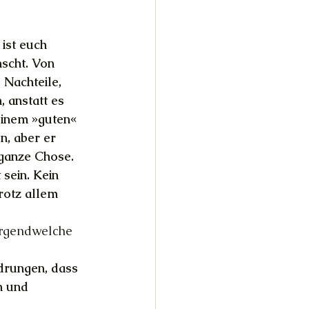
 ist euch 
scht. Von 
 Nachteile, 
 anstatt es 
einem »guten« 
n, aber er 
 ganze Chose. 
sein. Kein 
rotz allem 
Irgendwelche 
drungen, dass 
n und 