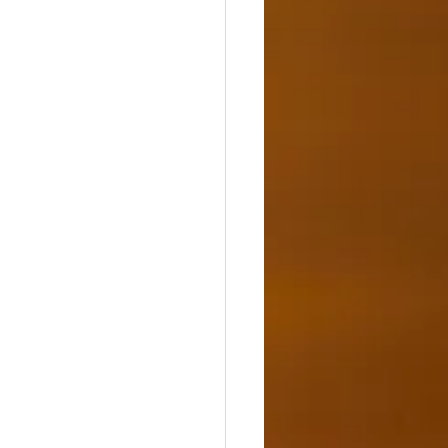
dheit
Glück