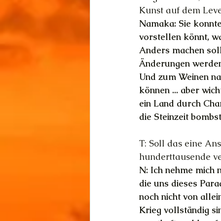
Kunst auf dem Lev
Namaka: Sie konnten
vorstellen könnt, w
Anders machen sollt
Änderungen werden m
Und zum Weinen natü
können ... aber wich
ein Land durch Char
die Steinzeit bombst
T: Soll das eine An
hunderttausende ve
N: Ich nehme mich n
die uns dieses Parad
noch nicht von allei
Krieg vollständig si