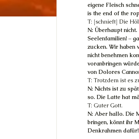
eigene Fleisch schne
is the end of the ro
T: [schnieft] Die Hö
N: Überhaupt nicht.
Seelenfamilien! – g
zucken. Wir haben v
nicht benehmen kon
voranbringen würden
von Dolores Cannon
T: Trotzdem ist es z
N: Nichts ist zu spä
so. Die Latte hat mä
T: Guter Gott.
N: Aber hallo. Die M
bringen, könnt ihr 
Denkrahmen dafür!