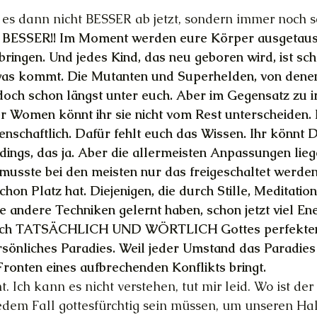
 es dann nicht BESSER ab jetzt, sondern immer noch 
ESSER!! Im Moment werden eure Körper ausgetausch
 bringen. Und jedes Kind, das neu geboren wird, ist sc
was kommt. Die Mutanten und Superhelden, von denen 
 doch schon längst unter euch. Aber im Gegensatz zu 
Women könnt ihr sie nicht vom Rest unterscheiden. 
enschaftlich. Dafür fehlt euch das Wissen. Ihr könnt 
ings, das ja. Aber die allermeisten Anpassungen liege
usste bei den meisten nur das freigeschaltet werden
hon Platz hat. Diejenigen, die durch Stille, Meditatio
e andere Techniken gelernt haben, schon jetzt viel Ene
 sich TATSÄCHLICH UND WÖRTLICH Gottes perfekten
rsönliches Paradies. Weil jeder Umstand das Paradies i
Fronten eines aufbrechenden Konflikts bringt.
t. Ich kann es nicht verstehen, tut mir leid. Wo ist der 
edem Fall gottesfürchtig sein müssen, um unseren Hal