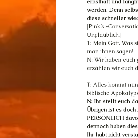
ernsthaft und langfr
werden. Denn selbst
diese schneller wie
[Pink’s »Conversatio
Unglaublich.]
T: Mein Gott. Was s
man ihnen sagen!
N: Wir haben euch g
erzählen wir euch da
T: Alles kommt nun 
biblische Apokalyp
N: Ihr stellt euch d
Übrigen ist es doch
PERSÖNLICH davor g
dennoch haben diese 
Ihr habt nicht vers