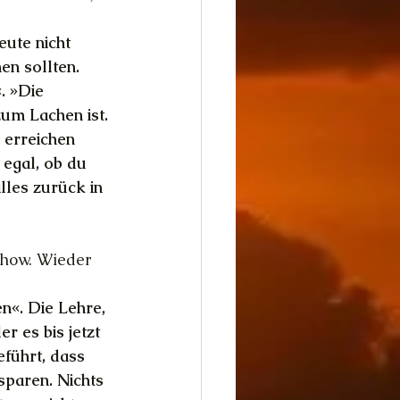
eute nicht 
en sollten. 
. »Die 
um Lachen ist. 
 erreichen 
 egal, ob du 
lles zurück in 
show. Wieder 
n«. Die Lehre, 
r es bis jetzt 
eführt, dass 
 sparen. Nichts 