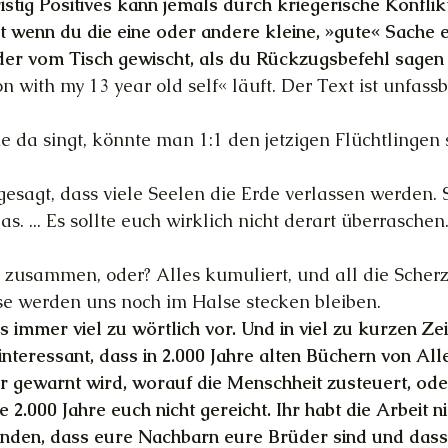
istig Positives kann jemals durch kriegerische Konflikt
 wenn du die eine oder andere kleine, »gute« Sache err
der vom Tisch gewischt, als du Rückzugsbefehl sagen
n with my 13 year old self« läuft. Der Text ist unfass
ie da singt, könnte man 1:1 den jetzigen Flüchtlingen
esagt, dass viele Seelen die Erde verlassen werden. S
s. ... Es sollte euch wirklich nicht derart überraschen.
zusammen, oder? Alles kumuliert, und all die Scherz
se werden uns noch im Halse stecken bleiben.
as immer viel zu wörtlich vor. Und in viel zu kurzen Z
 interessant, dass in 2.000 Jahre alten Büchern von Al
ewarnt wird, worauf die Menschheit zusteuert, ode
2.000 Jahre euch nicht gereicht. Ihr habt die Arbeit n
tanden, dass eure Nachbarn eure Brüder sind und dass 