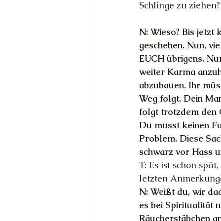
Schlinge zu ziehen?
N: Wieso? Bis jetzt 
geschehen. Nun, vie
EUCH übrigens. Nur 
weiter Karma anzuhä
abzubauen. Ihr müs
Weg folgt. Dein Man
folgt trotzdem den 
Du musst keinen Fuß
Problem. Diese Sach
schwarz vor Hass un
T: Es ist schon spä
letzten Anmerkung
N: Weißt du, wir da
es bei Spiritualität
Räucherstäbchen an