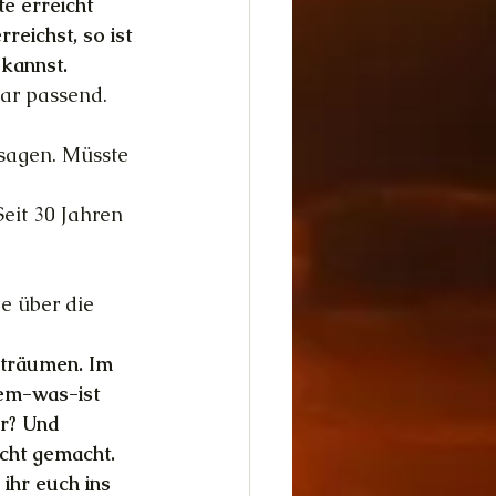
e erreicht 
eichst, so ist 
 kannst.
bar passend. 
 sagen. Müsste 
eit 30 Jahren 
 
e über die 
eiträumen. Im 
lem-was-ist 
r? Und 
icht gemacht. 
ihr euch ins 