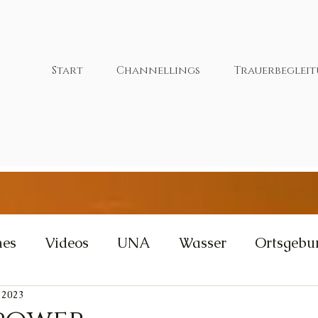
Start
Channellings
Trauerbeglei
nes
Videos
UNA
Wasser
Ortsgebu
. 2023
tivität
Wut
Weisheit
Gleichgewicht