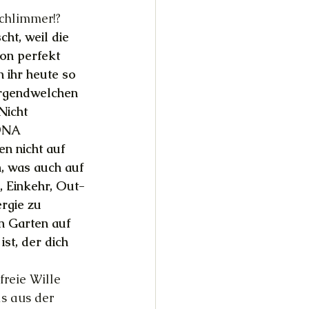
schlimmer!?
t, weil die 
hon perfekt 
ihr heute so 
irgendwelchen 
Nicht 
DNA 
n nicht auf 
, was auch auf 
n, Einkehr, Out-
rgie zu 
 Garten auf 
st, der dich 
freie Wille 
s aus der 