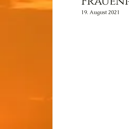
Frauen
19. August 2021
Wissen
Cernunnos
Thot
Der Lichtschmi
Gast-Fragen von Live-C