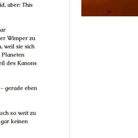
d, aber: This 
ar 
 der Wimper zu 
weil sie sich 
 Planeten 
eil des Kanons 
g – gerade eben 
uch so weit zu 
 gar keinen 