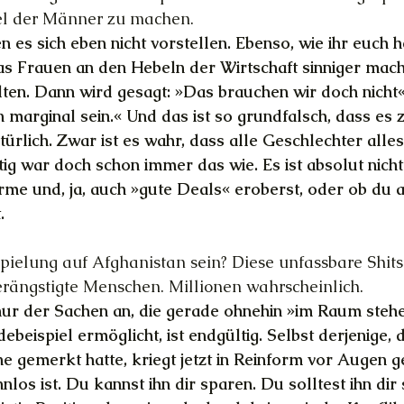
el der Männer zu machen.
 es sich eben nicht vorstellen. Ebenso, wie ihr euch h
as Frauen an den Hebeln der Wirtschaft sinniger mach
en. Dann wird gesagt: »Das brauchen wir doch nicht«
arginal sein.« Und das ist so grundfalsch, dass es z
rlich. Zwar ist es wahr, dass alle Geschlechter alles
tig war doch schon immer das wie. Es ist absolut nicht
me und, ja, auch »gute Deals« eroberst, oder ob du a
.
spielung auf Afghanistan sein? Diese unfassbare Shit
rängstigte Menschen. Millionen wahrscheinlich.
ur der Sachen an, die gerade ohnehin »im Raum stehe
ebeispiel ermöglicht, ist endgültig. Selbst derjenige, de
ne gemerkt hatte, kriegt jetzt in Reinform vor Augen g
nnlos ist. Du kannst ihn dir sparen. Du solltest ihn dir