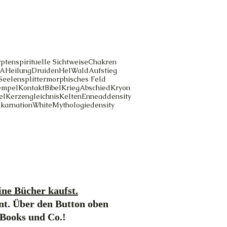
pten
spirituelle Sichtweise
Chakren
A
Heilung
Druiden
Hel
Wald
Aufstieg
Seelensplitter
morphisches Feld
empel
Kontakt
Bibel
Krieg
Abschied
Kryon
el
Kerzengleichnis
Kelten
Ennead
density
nkarnation
White
Mythologie
density
ne Bücher kaufst.
nt. Über den Button oben
-Books und Co.!