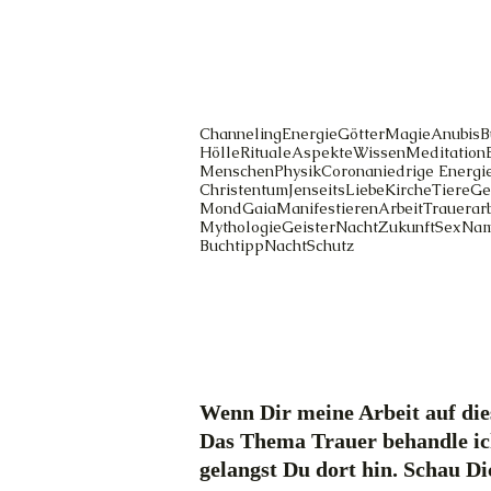
Channeling
Energie
Götter
Magie
Anubis
B
Hölle
Rituale
Aspekte
Wissen
Meditation
Menschen
Physik
Corona
niedrige Energi
Christentum
Jenseits
Liebe
Kirche
Tiere
Ge
Mond
Gaia
Manifestieren
Arbeit
Trauerarb
Mythologie
Geister
Nacht
Zukunft
Sex
Na
Buchtipp
Nacht
Schutz
Wenn Dir meine Arbeit auf dies
Das Thema Trauer behandle ic
gelangst Du dort hin. Schau D