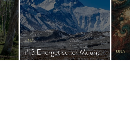
ngs
Magie
Frau & Familie
s
UNA
#13 Energetischer Mount
UNA
Everest
#9 G