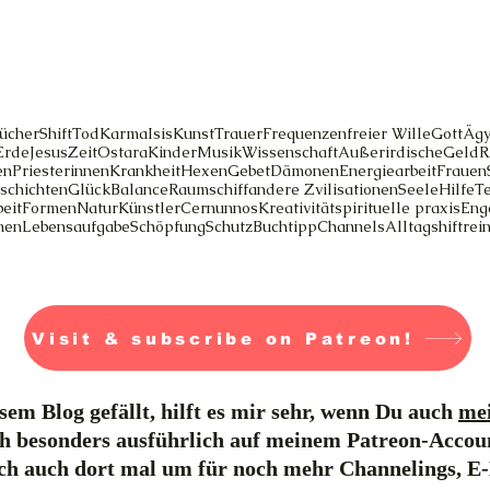
ücher
Shift
Tod
Karma
Isis
Kunst
Trauer
Frequenzen
freier Wille
Gott
Ägy
Erde
Jesus
Zeit
Ostara
Kinder
Musik
Wissenschaft
Außerirdische
Geld
R
en
Priesterinnen
Krankheit
Hexen
Gebet
Dämonen
Energiearbeit
Frauen
schichten
Glück
Balance
Raumschiff
andere Zvilisationen
Seele
Hilfe
T
eit
Formen
Natur
Künstler
Cernunnos
Kreativität
spirituelle praxis
Eng
men
Lebensaufgabe
Schöpfung
Schutz
Buchtipp
Channels
Alltag
shift
rei
Visit & subscribe on Patreon!
em Blog gefällt, hilft es mir sehr, wenn Du auch
mei
h besonders ausführlich auf meinem Patreon-Accou
ich auch dort mal um für noch mehr Channelings, E