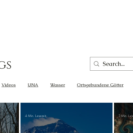
gs
Videos
UNA
Wasser
Ortsgebundene Götter
eit
Gleichgewicht
Liebe
Wissen
Cernunnos
4 Min. Lesezeit
2 Min. Les
Glück
Thot
Der Lichtschmied
Ortsgebunden