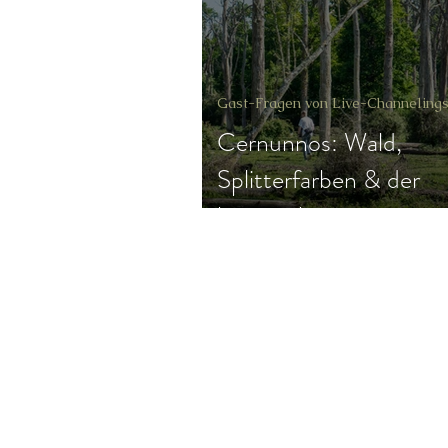
Gast-Fragen von Live-Channeli
Gast-Fragen von Live-Channeling
Cernunnos: Wald,
Splitterfarben & der
kosmische
Generationenvertrag