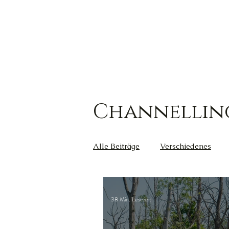
Channellin
Alle Beiträge
Verschiedenes
Kreativität
Wut
Weish
38 Min. Lesezeit
Außerirdische
Gesundheit