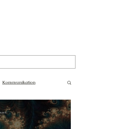
Kommunikation
Trauer
Magie
ezeit
e Götter