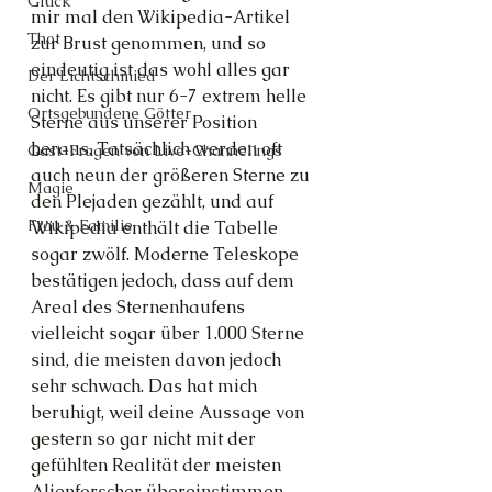
Glück
mir mal den Wikipedia-Artikel 
Thot
zur Brust genommen, und so 
eindeutig ist das wohl alles gar 
Der Lichtschmied
nicht. Es gibt nur 6-7 extrem helle 
Ortsgebundene Götter
Sterne aus unserer Position 
heraus. Tatsächlich werden oft 
Gast-Fragen von Live-Channelings
auch neun der größeren Sterne zu 
Magie
den Plejaden gezählt, und auf 
Frau & Familie
Wikipedia enthält die Tabelle 
sogar zwölf. Moderne Teleskope 
bestätigen jedoch, dass auf dem 
Areal des Sternenhaufens 
vielleicht sogar über 1.000 Sterne 
sind, die meisten davon jedoch 
sehr schwach. Das hat mich 
beruhigt, weil deine Aussage von 
gestern so gar nicht mit der 
gefühlten Realität der meisten 
Alienforscher übereinstimmen 