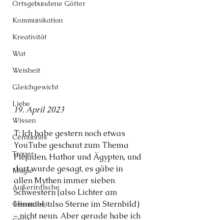
Ortsgebundene Götter
Kommunikation
Kreativität
Wut
Weisheit
Gleichgewicht
Liebe
19. April 2023
Wissen
T: Ich habe gestern noch etwas 
Cernunnos
YouTube geschaut zum Thema 
Trauer
Plejaden, Hathor und Ägypten, und 
dort wurde gesagt, es gäbe in 
Magie
allen Mythen immer sieben 
Außerirdische
Schwestern (also Lichter am 
Himmel, also Sterne im Sternbild) 
Gesundheit
– nicht neun. Aber gerade habe ich 