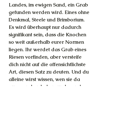
Landes, im ewigen Sand, ein Grab 
gefunden werden wird. Eines ohne 
Denkmal, Steele und Brimborium. 
Es wird überhaupt nur dadurch 
signifikant sein, dass die Knochen 
so weit außerhalb eurer Normen 
liegen. Ihr werdet das Grab eines 
Riesen vorfinden, aber versteife 
dich nicht auf die offensichtlichste 
Art, diesen Satz zu deuten. Und du 
alleine wirst wissen, wen sie da 
ausgegraben haben, und wer da 
von der Stadt »Anu« aus nach 
Westen ging.
T: Es gibt noch mehr solche 
Gräber, oder? Die Gräber von 
"Riesen"?
H: Nicht so viele, wie euch 
weisgemacht wird, aber ja. Es gibt 