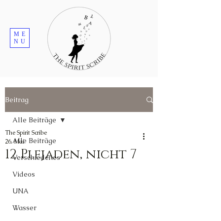
ME
NU
Beitrag
Alle Beiträge
The Spirit Scribe
Alle Beiträge
26. Mai
12 Plejaden, nicht 7
Verschiedenes
Videos
UNA
Wasser