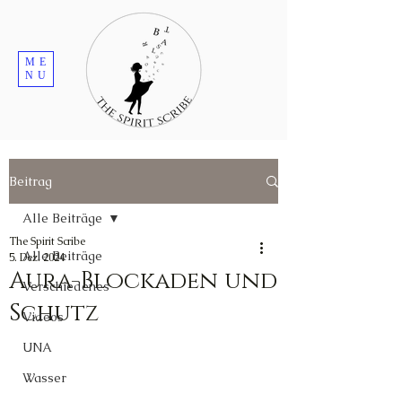
ME
NU
Beitrag
Alle Beiträge
The Spirit Scribe
Alle Beiträge
5. Dez. 2024
Aura-Blockaden und
Verschiedenes
Schutz
Videos
UNA
Wasser