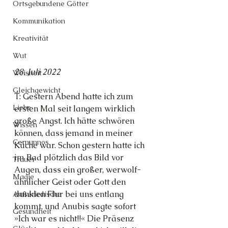
Ortsgebundene Götter
Kommunikation
Kreativität
Wut
28. Juli 2022
Weisheit
Gleichgewicht
T: Gestern Abend hatte ich zum 
Liebe
ersten Mal seit langem wirklich 
große Angst. Ich hätte schwören 
Wissen
können, dass jemand in meiner 
Cernunnos
Küche war. Schon gestern hatte ich 
im Bad plötzlich das Bild vor 
Trauer
Augen, dass ein großer, werwolf-
Magie
ähnlicher Geist oder Gott den 
dunklen Flur bei uns entlang 
Außerirdische
kommt, und Anubis sagte sofort 
Gesundheit
»Ich war es nicht!!« Die Präsenz 