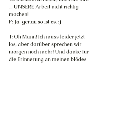
.... UNSERE Arbeit nicht richtig 
machen!
F: Ja, genau so ist es. :)
T: Oh Mann! Ich muss leider jetzt 
los, aber darüber sprechen wir 
morgen noch mehr! Und danke für 
die Erinnerung an meinen blödes 
Probe-Exemplar vom Buch der 
Harpyien. Ich schlug die Augen 
heute Morgen auf und das war 
der erste Gedanke. Dass ich 
dieses dumme Ding nie bestellt 
habe!
F: Gerne, gerne. Allerdings kann 
ich das nur durchreichen an 
Anubis und die Harpyie. Ich habe 
damit nicht so viel zu schaffen 