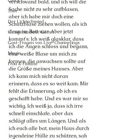
Glück
verschwand bald, und ich will die 
Sache nicht zu sehr aufblasen, 
Thot
aber ich habe mir doch eine 
Der Lichtschmied
Schutzblase ziehen wollen, als ich 
dann im Bett war. Aber jetzt 
Ortsgebundene Götter
kommt's: Ich weiß glasklar, dass 
Gast-Fragen von Live-Channelings
ich die Augen schloss und begann, 
Magie
eine weiße Blase um mich zu 
formen, die anwachsen sollte auf 
Frau & Familie
die Größe meines Hauses. Aber 
ich kann mich nicht daran 
erinnern, dass es so weit kam. Mir 
fehlt die Erinnerung, ob ich es 
geschafft habe. Und es war mir so 
wichtig. Ich weiß ja, dass ich irre 
schnell einschlafe, aber das 
schlägt alles um Längen. Und als 
ich euch alle bat, mein Haus durch 
irgendeine Hülle zu schützen, sah 