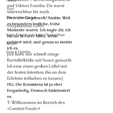
Glück
und Viktors Familie. Du warst 
Thot
unerreichbar für mich.
Herr der Gegenwelt/Anubis: Weil 
Der Lichtschmied
es besonders festliche, frohe 
Ortsgebundene Götter
Momente waren. Ich sagte dir, ich 
Gast-Fragen von Live-Channelings
bin nie in eurer Mitte, wenn 
gefeiert wird, und genau so meinte 
Magie
ich es.
Frau & Familie
[Ich habe mir schnell einige 
Kartoffelklöße mit Sauce gemacht. 
Ich esse einen großen Löffel mit 
der festen Intention, ihn an dem 
Erlebnis teilhaben zu lassen.]
HG: Die Konsistenz ist ja eher 
fragwürdig. Dennoch funktioniert 
es.
T: Willkommen im Bereich des 
»Comfort Foods«!