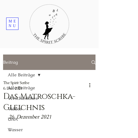
ME
NU
Beitrag
Alle Beiträge
The Spirit Scribe
Alle Beiträge
6. Dez. 2023
Das Matroschka-
Verschiedenes
Gleichnis
Videos
26. Dezember 2021
UNA
Wasser