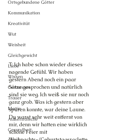
Ortsgebundene Götter
Kommunikation
Kreativität
Wut
Weisheit
Gleichgewicht
T: Ich habe schon wieder dieses 
Liebe
nagende Gefühl. Wir haben 
Wissen
gestern Abend noch ein paar 
Sätze gesprochen und natürlich 
Cernunnos
sind sie weg. Ich weiß sie nur noch 
Trauer
ganz grob. Was ich gestern aber 
Magie
spüren konnte, war deine Laune. 
Du warst sehr weit entfernt von 
Außerirdische
mir, denn wir hatten eine wirklich 
Gesundheit
schöne Feier mit 
Weihnachts-/Geburtstagsraclette 