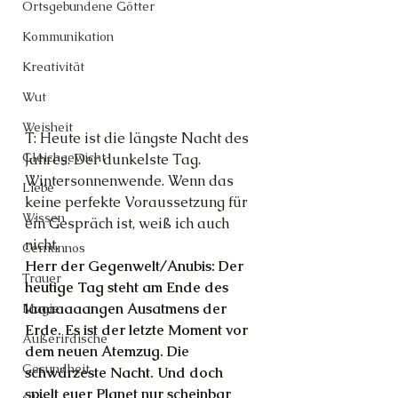
Ortsgebundene Götter
Kommunikation
Kreativität
Wut
Weisheit
T: Heute ist die längste Nacht des 
Gleichgewicht
Jahres. Der dunkelste Tag. 
Wintersonnenwende. Wenn das 
Liebe
keine perfekte Voraussetzung für 
Wissen
ein Gespräch ist, weiß ich auch 
nicht.
Cernunnos
Herr der Gegenwelt/Anubis: Der 
Trauer
heutige Tag steht am Ende des 
laaaaaaangen Ausatmens der 
Magie
Erde. Es ist der letzte Moment vor 
Außerirdische
dem neuen Atemzug. Die 
Gesundheit
schwärzeste Nacht. Und doch 
spielt euer Planet nur scheinbar 