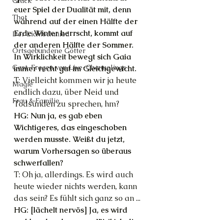
Glück
euer Spiel der Dualität mit, denn 
Thot
während auf der einen Hälfte der 
Erde Winter herrscht, kommt auf 
Der Lichtschmied
der anderen Hälfte der Sommer. 
Ortsgebundene Götter
In Wirklichkeit bewegt sich Gaia 
Gast-Fragen von Live-Channelings
immer recht gut im Gleichgewicht.
T: Vielleicht kommen wir ja heute 
Magie
endlich dazu, über Neid und 
Frau & Familie
Todsünden zu sprechen, hm?
HG: Nun ja, es gab eben 
Wichtigeres, das eingeschoben 
werden musste. Weißt du jetzt, 
warum Vorhersagen so überaus 
schwerfallen?
T: Oh ja, allerdings. Es wird auch 
heute wieder nichts werden, kann 
das sein? Es fühlt sich ganz so an ...
HG: [lächelt nervös] Ja, es wird 