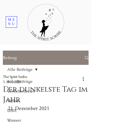
ME
NU
Beitrag
Alle Beiträge
The Spirit Scribe
Alle Beiträge
3. Nov. 2023
Der dunkelste Tag im
Verschiedenes
Jahr
Videos
21. Dezember 2021
UNA
Wasser