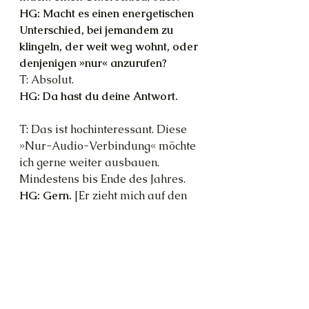
HG: Macht es einen energetischen 
Unterschied, bei jemandem zu 
klingeln, der weit weg wohnt, oder 
denjenigen »nur« anzurufen?
T: Absolut.
HG: Da hast du deine Antwort. 
T: Das ist hochinteressant. Diese 
»Nur-Audio-Verbindung« möchte 
ich gerne weiter ausbauen. 
Mindestens bis Ende des Jahres.
HG: Gern.
 [Er zieht mich auf den 
übergroßen Sessel an sich, sodass 
ich mit dem Rücken an seinem 
Brustkorb lehne. Der Moment ist 
perfekt. Ich muss immer wieder 
daran denken, wie wenige Tage 
uns bleiben. Die Trauer darüber 